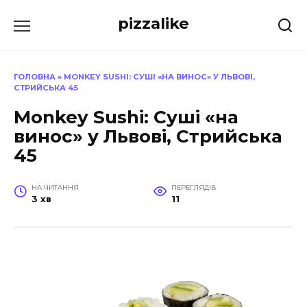
Перейти
pizzalike
до
вмісту
ГОЛОВНА
»
MONKEY SUSHI: СУШІ «НА ВИНОС» У ЛЬВОВІ,
СТРИЙСЬКА 45
Monkey Sushi: Суші «на
винос» у Львові, Стрийська
45
НА ЧИТАННЯ
ПЕРЕГЛЯДІВ
3 хв
11