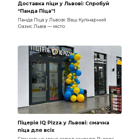
Доставка піци у Львові: Спробуй
“Панда Піца”!
Панда Піца у Львові: Ваш Кулінарний
Оазис Львів — місто
Піцерія IQ Pizza у Львові: смачна
піца для всіх
Спеціальне місце серед закладів Львова