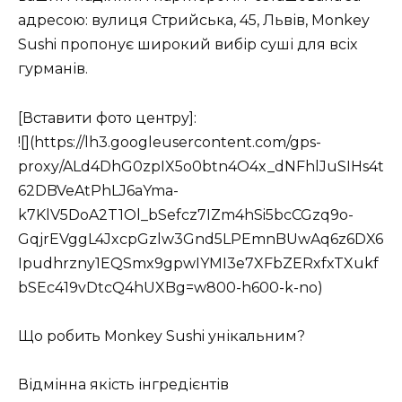
адресою: вулиця Стрийська, 45, Львів, Monkey
Sushi пропонує широкий вибір суші для всіх
гурманів.
[Вставити фото центру]:
![](https://lh3.googleusercontent.com/gps-
proxy/ALd4DhG0zpIX5o0btn4O4x_dNFhlJuSIHs4t
62DBVeAtPhLJ6aYma-
k7KlV5DoA2T1Ol_bSefcz7IZm4hSi5bcCGzq9o-
GqjrEVggL4JxcpGzlw3Gnd5LPEmnBUwAq6z6DX6
Ipudhrzny1EQSmx9gpwIYMI3e7XFbZERxfxTXukf
bSEc419vDtcQ4hUXBg=w800-h600-k-no)
Що робить Monkey Sushi унікальним?
Відмінна якість інгредієнтів