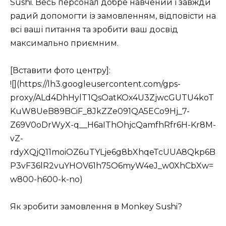
Sushi. Весь персонал добре навчений і завжди
радий допомогти із замовленням, відповісти на
всі ваші питання та зробити ваш досвід
максимально приємним.
[Вставити фото центру]:
![](https://lh3.googleusercontent.com/gps-
proxy/ALd4DhHylT1QsOatKOx4U3ZjwcGUTU4koT
KuW8UeB89BCiF_8JkZZe091QA5ECo9Hj_7-
Z69V0oDrWyX-q__H6aIThOhjcQamfhRfr6H-Kr8M-
vZ-
rdyXQjQ11moiOZ6uTYLje6g8bXhqeTcUUA8Qkp6B
P3vF36lR2vuYHOV61h75O6myW4eJ_w0XhCbXw=
w800-h600-k-no)
Як зробити замовлення в Monkey Sushi?