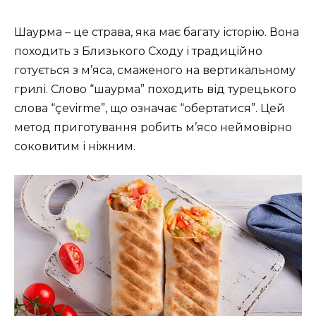
Шаурма – це страва, яка має багату історію. Вона
походить з Близького Сходу і традиційно
готується з м’яса, смаженого на вертикальному
грилі. Слово “шаурма” походить від турецького
слова “çevirme”, що означає “обертатися”. Цей
метод приготування робить м’ясо неймовірно
соковитим і ніжним.