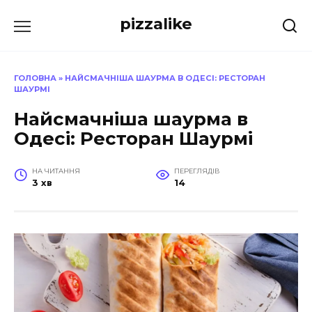
Перейти
pizzalike
до
вмісту
ГОЛОВНА
»
НАЙСМАЧНІША ШАУРМА В ОДЕСІ: РЕСТОРАН
ШАУРМІ
Найсмачніша шаурма в
Одесі: Ресторан Шаурмі
НА ЧИТАННЯ
ПЕРЕГЛЯДІВ
3 хв
14