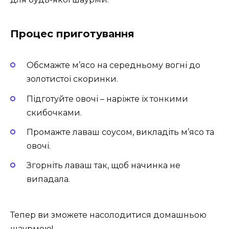
Процес приготування
Обсмажте м’ясо на середньому вогні до
золотистої скоринки.
Підготуйте овочі – наріжте їх тонкими
скибочками.
Промажте лаваш соусом, викладіть м’ясо та
овочі.
Згорніть лаваш так, щоб начинка не
випадала.
Тепер ви зможете насолодитися домашньою
шаурмою!