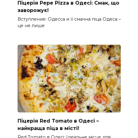
Піцерія Pepe Pizza в Одесі: Смак, що
заворожує!
Вступление: Одесса и її смачна піца Одеса –
це не лише
Піцерія Red Tomato в Одесі –
найкраща піца в місті!
Red Tomato в Одесі: Ідеальне місце для