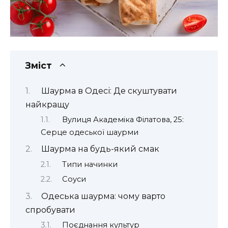
Зміст
Шаурма в Одесі: Де скуштувати
найкращу
Вулиця Академіка Філатова, 25:
Серце одеської шаурми
Шаурма на будь-який смак
Типи начинки
Соуси
Одеська шаурма: чому варто
спробувати
Поєднання культур