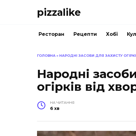
Перейти
pizzalike
до
вмісту
Ресторан
Рецепти
Хобі
Кул
ГОЛОВНА
»
НАРОДНІ ЗАСОБИ ДЛЯ ЗАХИСТУ ОГІРКІ
Народні засоби
огірків від хво
НА ЧИТАННЯ
6 хв