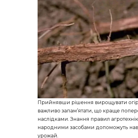
Прийнявши рішення вирощувати огірк
важливо запам’ятати, що краще попер
наслідками. Знання правил агротехнік
народними засобами допоможуть наві
урожай.