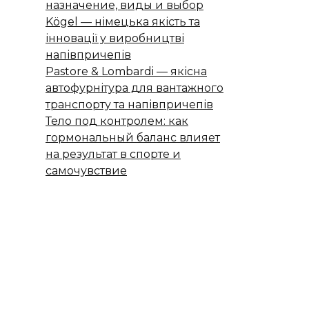
назначение, виды и выбор
Kögel — німецька якість та
інновації у виробництві
напівпричепів
Pastore & Lombardi — якісна
автофурнітура для вантажного
транспорту та напівпричепів
Тело под контролем: как
гормональный баланс влияет
на результат в спорте и
самочувствие