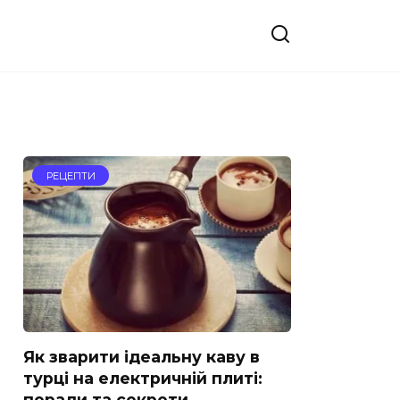
РЕЦЕПТИ
Як зварити ідеальну каву в
турці на електричній плиті:
поради та секрети