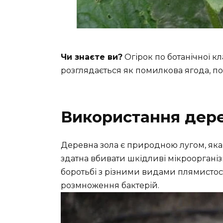
Чи знаєте ви?
Огірок по ботанічної кл
розглядається як помилкова ягода, по 
Використання дере
Деревна зола є природною лугом, яка 
здатна вбивати шкідливі мікроорганіз
боротьбі з різними видами плямистосте
розмноження бактерій.