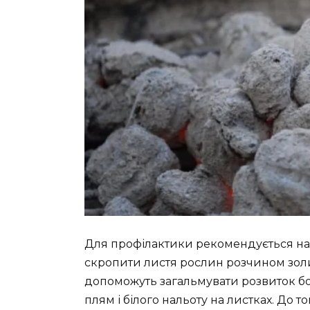
Для профілактики рекомендується на р
скропити листя рослин розчином золи
допоможуть загальмувати розвиток б
плям і білого нальоту на листках. До 