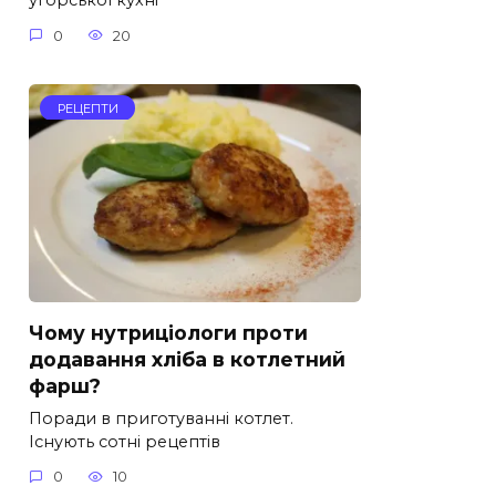
угорської кухні
0
20
РЕЦЕПТИ
Чому нутриціологи проти
додавання хліба в котлетний
фарш?
Поради в приготуванні котлет.
Існують сотні рецептів
0
10