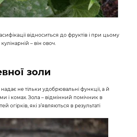
асифікації відноситься до фруктів і при цьому
кулінарній – він овоч.
вної золи
надає не тільки удобрювальні функції, а й
ми і комах. Зола – відмінний помічник в
й огірків, які з’являються в результаті