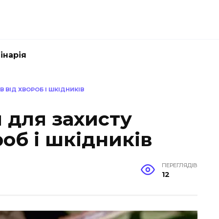
інарія
В ВІД ХВОРОБ І ШКІДНИКІВ
 для захисту
роб і шкідників
ПЕРЕГЛЯДІВ
12