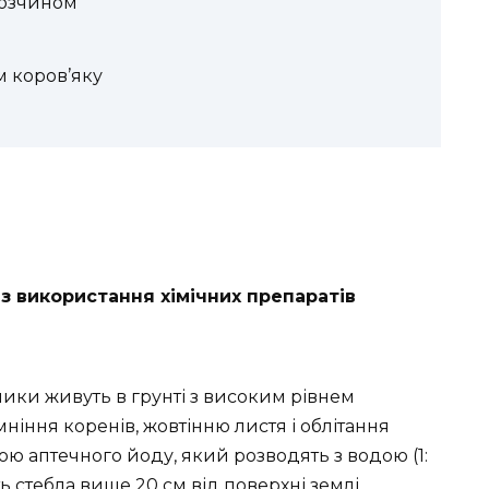
озчином
 коров’яку
з використання хімічних препаратів
ики живуть в грунті з високим рівнем
ніння коренів, жовтінню листя і облітання
гою аптечного йоду, який розводять з водою (1:
 стебла вище 20 см від поверхні землі.