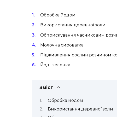
Обробка йодом
Використання деревної золи
Обприскування часниковим роз
Молочна сироватка
Підживлення рослин розчином ко
Йод і зеленка
Зміст
Обробка йодом
Використання деревної золи