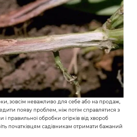
и, зовсім неважливо для себе або на продаж,
едити появу проблем, ніж потім справлятися з
и і правильної обробки огірків від хвороб
ть початківцям садівникам отримати бажаний