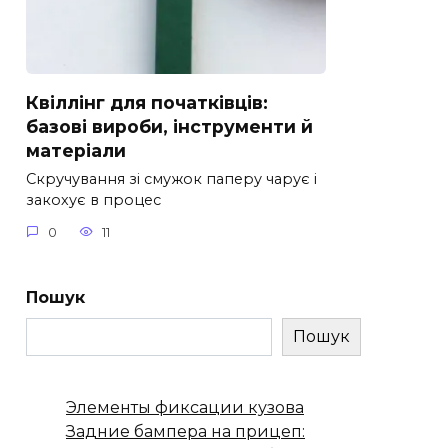
Квіллінг для початківців:
базові вироби, інструменти й
матеріали
Скручування зі смужок паперу чарує і
закохує в процес
0
11
Пошук
Пошук
Элементы фиксации кузова
Задние бампера на прицеп: