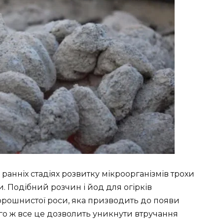
анніх стадіях розвитку мікроорганізмів трохи
. Подібний розчин і йод для огірків
орошнистої роси, яка призводить до появи
того ж все це дозволить уникнути втручання