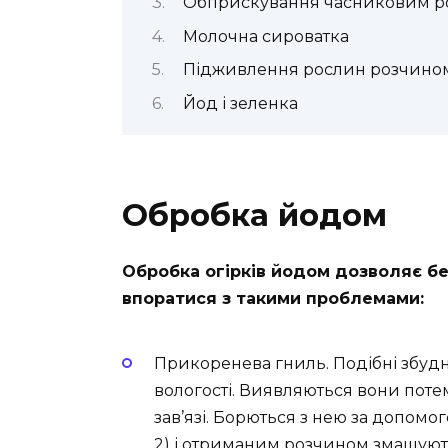
Обприскування часниковим р
Молочна сироватка
Підживлення рослин розчином
Йод і зеленка
Обробка йодом
Обробка огірків йодом дозволяє бе
впоратися з такими проблемами:
Прикоренева гниль. Подібні збудн
вологості. Виявляються вони потем
зав’язі. Борються з нею за допомо
2) і отриманим розчином змащують