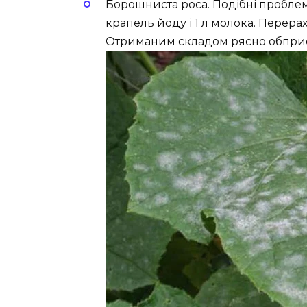
Борошниста роса. Подібні проблем
крапель йоду і 1 л молока. Перера
Отриманим складом рясно обприск