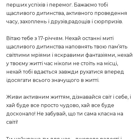
перших успіхів і перемог. Бажаємо тобі
щасливого дитинства, активного проведення
часу, захоплень і друзів,радощів і сюрпризів.
Вітаю тебе з 17-річчям. Нехай останні миті
щасливого дитинства наповнять твою пам’ять
світлими мріями і яскравими фантазіями, нехай
у твоєму житті час ніколи не стоїть на місці,
нехай тобі вдається завжди рухатися вперед
ідосягати всього значущого в житті.
Живи активним життям, дізнавайся світ і себе, і
хай буде все просто чудово, хай все буде
досконало! Не забувай, що ти сама класна на
світі!