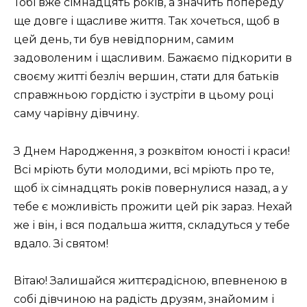
Тобі вже сімнадцять років, а значить попереду
ще довге і щасливе життя. Так хочеться, щоб в
цей день, ти був невідпорним, самим
задоволеним і щасливим. Бажаємо підкорити в
своєму житті безліч вершин, стати для батьків
справжньою гордістю і зустріти в цьому році
саму чарівну дівчину.
З Днем Народження, з розквітом юності і краси!
Всі мріють бути молодими, всі мріють про те,
щоб їх сімнадцять років повернулися назад, а у
тебе є можливість прожити цей рік зараз. Нехай
же і він, і вся подальша життя, складуться у тебе
вдало. Зі святом!
Вітаю! Залишайся життєрадісною, впевненою в
собі дівчиною на радість друзям, знайомим і