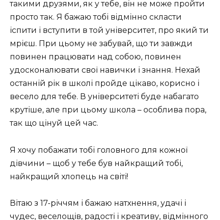
такими друзями, як у тебе, він не може пройти
просто так. Я бажаю тобі відмінно скласти
іспити і вступити в той університет, про який ти
мрієш. При цьому не забувай, що ти завжди
повинен працювати над собою, повинен
удосконалювати свої навички і знання. Нехай
останній рік в школі пройде цікаво, корисно і
весело для тебе. В університеті буде набагато
крутіше, але при цьому школа – особлива пора,
так що цінуй цей час.
Я хочу побажати тобі головного для кожної
дівчини – щоб у тебе був найкращий тобі,
найкращий хлопець на світі!
Вітаю з 17-річчям і бажаю натхнення, удачі і
чудес, веселощів, радості і креативу, відмінного