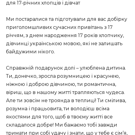
Ми постаралися та підготували для вас добірку
приголомшливих сучасних привітань з 17
річчям, з днем народження 17 років хлопчику,
дівчинці українською мовою, які не залишать
байдужими нікого.
Справжній подарунок долі – улюблена дитина.
Ти, донечко, зросла розумницею і красунею,
ніжною і доброю дівчиною, ти романтична,
віриш, що в нашому житті трапляються чудеса.
Але ти зовсім не троянда в теплиці! Ти смілива,
розумна і працьовита, ти володієш всіма
якостями для того, щоб в твоєму житті все
складалося добре! Ми бажаємо тобі завжди
тримати при собі удачу і знати, що у тебе є сім’я,