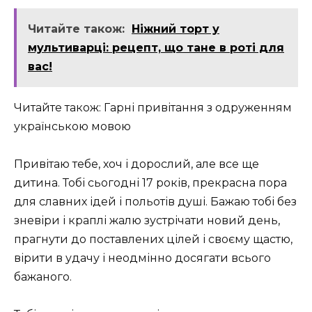
Читайте також:
Ніжний торт у
мультиварці: рецепт, що тане в роті для
вас!
Читайте також: Гарні привітання з одруженням
українською мовою
Привітаю тебе, хоч і дорослий, але все ще
дитина. Тобі сьогодні 17 років, прекрасна пора
для славних ідей і польотів душі. Бажаю тобі без
зневіри і краплі жалю зустрічати новий день,
прагнути до поставлених цілей і своєму щастю,
вірити в удачу і неодмінно досягати всього
бажаного.