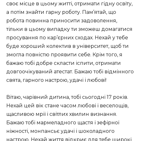
своє місце в цьому житті, отримати гідну освіту,
а потім знайти гарну роботу. Пам’ятай, що
робота повинна приносити задоволення,
тільки в цьому випадку ти зможеш домагатися
просування по кар’єрних сходах. Нехай у тебе
буде хороший колектив в університет, щоб ти
змогла повністю проявити себе. Крім того, я
бажаю тобі добре скласти іспити, отримати
довгоочікуваний атестат. Бажаю тобі відмінного
свята, гарного настрою, удачі і любові!
Вітаю, чарівний дитина, тобі сьогодні 17 років.
Нехай цей вік стане часом любові і веселощів,
щасливою мрії і світлих хвилин визнання.
Бажаю тобі мармеладного щастя і зефірної
ніжності, монпансьє удачі і шоколадного
настрою. Нехай життя відкриє для тебе широкі