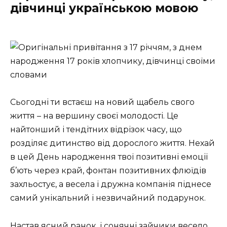
дівчинці українською мовою
Сьогодні ти встаєш на новий щабель свого
життя – на вершину своєї молодості. Це
найтонший і тендітних відрізок часу, що
розділяє дитинство від дорослого життя. Нехай
в цей День народження твої позитивні емоції
б’ють через край, фонтан позитивних флюїдів
захльостує, а весела і дружна компанія піднесе
самий унікальний і незвичайний подарунок.
Настав ясний ранок, і сонячні зайчики весело