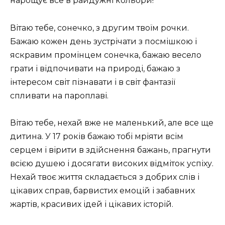
нарощує все в райдужні кольори!
Вітаю тебе, сонечко, з другим твоїм рочки.
Бажаю кожен день зустрічати з посмішкою і
яскравим промінцем сонечка, бажаю весело
грати і відпочивати на природі, бажаю з
інтересом світ пізнавати і в світ фантазії
спливати на пароплаві.
Вітаю тебе, нехай вже не маленький, але все ще
дитина. У 17 років бажаю тобі мріяти всім
серцем і вірити в здійснення бажань, прагнути
всією душею і досягати високих відміток успіху.
Нехай твоє життя складається з добрих слів і
цікавих справ, барвистих емоцій і забавних
жартів, красивих ідей і цікавих історій.