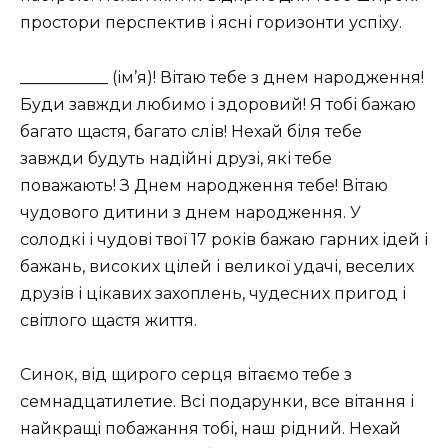
простори перспектив і ясні горизонти успіху.
___________ (ім’я)! Вітаю тебе з днем ​​народження!
Буди завжди любимо і здоровий! Я тобі бажаю
багато щастя, багато слів! Нехай біля тебе
завжди будуть надійні друзі, які тебе
поважають! З Днем народження тебе! Вітаю
чудового дитини з днем ​​народження. У
солодкі і чудові твої 17 років бажаю гарних ідей і
бажань, високих цілей і великої удачі, веселих
друзів і цікавих захоплень, чудесних пригод і
світлого щастя життя.
Синок, від щирого серця вітаємо тебе з
семнадцатилетие. Всі подарунки, все вітання і
найкращі побажання тобі, наш рідний. Нехай