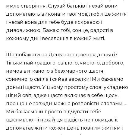
миле створіння. Слухай батьків і нехай вони
допомагають виконати твої мрії, люби це життя
і нехай вона для тебе буде яскравою і
дивовижною. Бажаю тобі, сонце, радості в
кожному дні і веселощів в кожній миті.
Що побажати на День народження доньці?
Тільки найкращого, світлого, чистого, доброго,
немов витканого з безхмарного щастя,
сонячного світла і сяйва веселки! Ми бажаємо
доньці щастя. У цьому простому слові укладено
цілий світ, адже щастя включає в себе щось,
про що не завжди можна розповісти словами …
Ми бажаємо їй просто відчувати себе
щасливою – і нехай ця радість не покидає її,
допомагає жити кожен день повним життям і