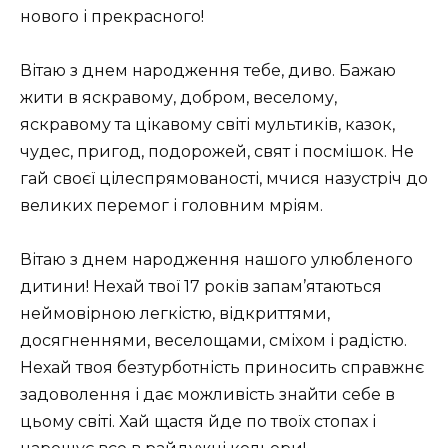
нового і прекрасного!
Вітаю з днем ​​народження тебе, диво. Бажаю
жити в яскравому, добром, веселому,
яскравому та цікавому світі мультиків, казок,
чудес, пригод, подорожей, свят і посмішок. Не
гай своєї цілеспрямованості, мчися назустріч до
великих перемог і головним мріям.
Вітаю з днем ​​народження нашого улюбленого
дитини! Нехай твої 17 років запам’ятаються
неймовірною легкістю, відкриттями,
досягненнями, веселощами, сміхом і радістю.
Нехай твоя безтурботність приносить справжнє
задоволення і дає можливість знайти себе в
цьому світі. Хай щастя йде по твоїх стопах і