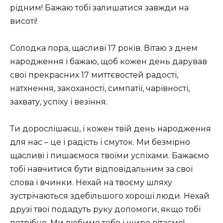
рідним! Бажаю тобі залишатися завжди на
висоті!
Солодка пора, щасливі 17 років. Вітаю з днем ​​
народження і бажаю, щоб кожен день дарував
свої прекрасних 17 миттєвостей радості,
натхнення, закоханості, симпатії, чарівності,
захвату, успіху і везіння.
Ти дорослішаєш, і кожен твій день народження
для нас – це і радість і смуток. Ми безмірно
щасливі і пишаємося твоїми успіхами. Бажаємо
тобі навчитися бути відповідальним за свої
слова і вчинки. Нехай на твоєму шляху
зустрічаються здебільшого хороші люди. Нехай
друзі твої подадуть руку допомоги, якщо тобі
потрібно. Ми любимо тебе і щиро вітаємо!