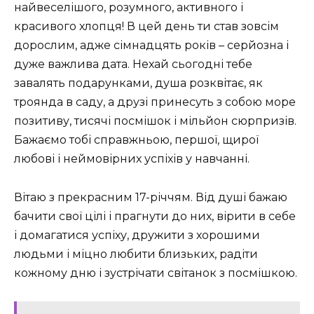
найвеселішого, розумного, активного і
красивого хлопця! В цей день ти став зовсім
дорослим, адже сімнадцять років – серйозна і
дуже важлива дата. Нехай сьогодні тебе
завалять подарунками, душа розквітає, як
троянда в саду, а друзі принесуть з собою море
позитиву, тисячі посмішок і мільйон сюрпризів.
Бажаємо тобі справжньою, першої, щирої
любові і неймовірних успіхів у навчанні.
Вітаю з прекрасним 17-річчям. Від душі бажаю
бачити свої цілі і прагнути до них, вірити в себе
і домагатися успіху, дружити з хорошими
людьми і міцно любити близьких, радіти
кожному дню і зустрічати світанок з посмішкою.