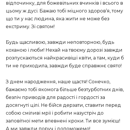
відпочинку, для божевільних вчинків і всього в
цьому ж дусі. Бажаю тобі міцного здоров’я, тому
що ти у нас людина, яка жити не може без
екстриму. Зі святом!
Будь щасливою, завжди неповторною, будь
коханою і люби! Нехай на твоєму дорозі завжди
розпускаються найкрасивіші квіти, а там, куди б
ти не приходила, завжди буде справжнє свято!
З днем ​​народження, наше щастя! Сонечко,
бажаємо тобі якомога більше безтурботних днів,
безліч приводів для радості і гордості за
досягнуті цілі. Не бійся дерзати, ставити перед
собою сміливі мрії і робити назустріч до
заповітної мети впевнені кроки. Ти все зумієш!
А ми завжди поруч і допоможемо!