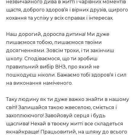
незвичайного дива в житті і чарівних моментів
щастя, доброго здоров’я і вірних друзів, щирого
кохання та успіху у всіх справах і інтересах.
Наш дорогий, доросла дитина! Ми дуже
пишаємося тобою, пишаємося твоїми
досягненнями. Зовсім трохи, і ти закінчиш
школу. Сподіваємося, що ти зробиш
правильний вибір ВНЗ, про який не
пошкодуєш ніколи. Бажаємо тобі здоров’я і сил
на виконання наміченого.
Таку людину як ти дуже важко знайти в нашому
світі! Залишайся такою жвеселою, сміється і
захоплюючого! Завойовуй серця і будь
щаслива! Нехай в твоєму житті все складеться
якнайкраще! Працьовитий, на шляху до всього