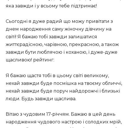
яка завжди і у всьому тебе підтримає!
Сьогодні я дуже радий що можу привітати з
днем ​​народження саму жіночну дівчину на
світі! Я бажаю тобі завжди залишатися
життєрадісною, чарівною, прекрасною, а також
завжди бути люблячою і коханою, і дуже-дуже
щасливою! рейтинг:
Я бажаю щастя тобі в цьому світі великому,
нехай завжди буде посмішка на твоєму обличчі,
нехай завжди буде поруч найдорожчі і близькі
люди. Будь завжди щаслива.
Вітаю з чудовим 17-річчям. Бажаю в цей день
народження чудового настрою і солодких мрій,