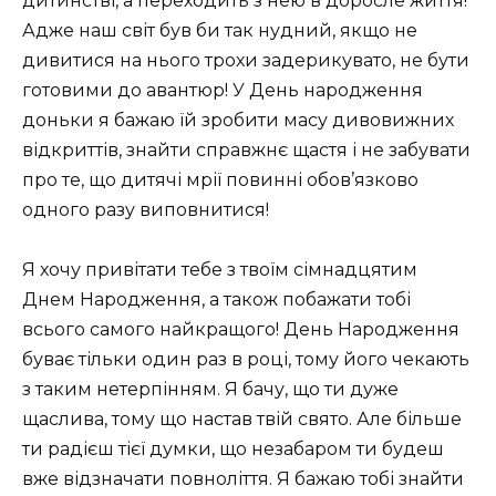
дитинстві, а переходить з нею в доросле життя!
Адже наш світ був би так нудний, якщо не
дивитися на нього трохи задерикувато, не бути
готовими до авантюр! У День народження
доньки я бажаю їй зробити масу дивовижних
відкриттів, знайти справжнє щастя і не забувати
про те, що дитячі мрії повинні обов’язково
одного разу виповнитися!
Я хочу привітати тебе з твоїм сімнадцятим
Днем Народження, а також побажати тобі
всього самого найкращого! День Народження
буває тільки один раз в році, тому його чекають
з таким нетерпінням. Я бачу, що ти дуже
щаслива, тому що настав твій свято. Але більше
ти радієш тієї думки, що незабаром ти будеш
вже відзначати повноліття. Я бажаю тобі знайти