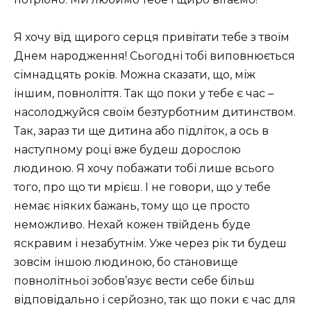
Я хочу від щирого серця привітати тебе з твоїм
Днем народження! Сьогодні тобі виповнюється
сімнадцять років. Можна сказати, що, між
іншим, повноліття. Так що поки у тебе є час –
насолоджуйся своїм безтурботним дитинством.
Так, зараз ти ще дитина або підліток, а ось в
наступному році вже будеш дорослою
людиною. Я хочу побажати тобі лише всього
того, про що ти мрієш. І не говори, що у тебе
немає ніяких бажань, тому що це просто
неможливо. Нехай кожен твійдень буде
яскравим і незабутнім. Уже через рік ти будеш
зовсім іншою людиною, бо становище
повнолітньої зобов’язує вести себе більш
відповідально і серйозно, так що поки є час для