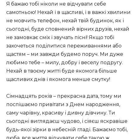
Я бажаю тобі ніколи не відчувати себе
самотньою! Нехай і в щасливі, і в важкі хвилини
не мовчить телефон, нехай твій будинок, як і
сьогодні, буде сповнений вірних друзів, нехай
не замовкає сміх і звучать пісні! Якщо тобі
захочеться поділитися переживаннями або
щастям – ми завжди будемо поруч. Ми дуже
любимо тебе – милу, добру і веселу подругу.
Нехай в твоєму житті буде якомога більше
щасливих днів і якомога менше смутку!
Сімнадцять років – прекрасна дата, тому ми
поспішаємо привітати з Днем народження,
саму чарівну, красиву і дивну дівчину. Ти
сьогодні виглядаєш чудово, і сіяєш яскравіше
будь-якої зірки в небесній гладі. Бажаємо тобі,
люба, все життя відчувати себе такою ж