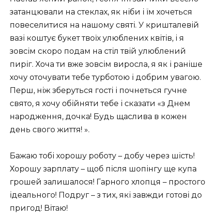
затанцювали на стеклах, як ніби і їм хочеться
повеселитися на нашому святі. У кришталевій
вазі коштує букет твоїх улюблених квітів, і я
зовсім скоро подам на стіл твій улюблений
пиріг. Хоча ти вже зовсім виросла, я як і раніше
хочу оточувати тебе турботою і добрим увагою.
Перш, ніж зберуться гості і почнеться гучне
свято, я хочу обійняти тебе і сказати «з Днем
народження, дочка! Будь щаслива в кожен
день свого життя! ».
Бажаю тобі хорошу роботу – добу через шість!
Хорошу зарплату – щоб після шопінгу ще купа
грошей залишалося! Гарного хлопця – простого
ідеального! Подруг – з тих, які завжди готові до
пригод! Вітаю!