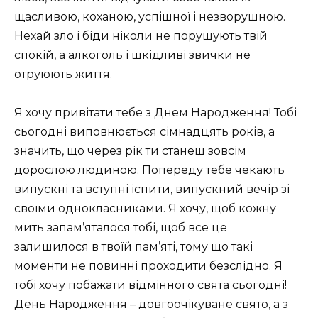
щасливою, коханою, успішної і незворушною.
Нехай зло і біди ніколи не порушують твій
спокій, а алкоголь і шкідливі звички не
отруюють життя.
Я хочу привітати тебе з Днем Народження! Тобі
сьогодні виповнюється сімнадцять років, а
значить, що через рік ти станеш зовсім
дорослою людиною. Попереду тебе чекають
випускні та вступні іспити, випускний вечір зі
своїми однокласниками. Я хочу, щоб кожну
мить запам’яталося тобі, щоб все це
залишилося в твоїй пам’яті, тому що такі
моменти не повинні проходити безслідно. Я
тобі хочу побажати відмінного свята сьогодні!
День Народження – довгоочікуване свято, а з