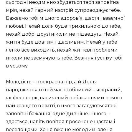
сьогодні неодмінно збудеться твоя заповітна
мрія, нехай гарний настрій супроводжує тебе.
Бажаємо тобі міцного здоров’я, щастя і взаємної
любові. Нехай доля буде прихильною до тебе,
нехай добрі друзі ніколи не підведуть. Нехай
життя буде довгим і щасливим. Нехай у тебе
легко все виходить, нехай життєві проблеми
ніколи не засмучують тебе. Везіння і успіху тобі
в усьому.
Молодість – прекрасна пір, а й День
народження в цей час особливий – яскравий,
як феєрверк, насичений побажаннями всього
найкращого в житті, в нього загадуютьсятакі
заповітні бажання, одне дивніше іншого, і
здається, навіть повітря просочене щастям і
веселощами! Хоч я вже не молодий, але і я