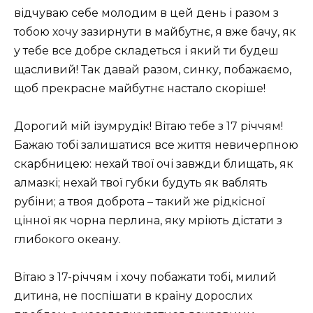
відчуваю себе молодим в цей день і разом з
тобою хочу зазирнути в майбутнє, я вже бачу, як
у тебе все добре складеться і який ти будеш
щасливий! Так давай разом, синку, побажаємо,
щоб прекрасне майбутнє настало скоріше!
Дорогий мій ізумрудік! Вітаю тебе з 17 річчям!
Бажаю тобі залишатися все життя невичерпною
скарбницею: нехай твої очі завжди блищать, як
алмазкі; нехай твої губки будуть як ваблять
рубіни; а твоя доброта – такий же рідкісної
цінної як чорна перлина, яку мріють дістати з
глибокого океану.
Вітаю з 17-річчям і хочу побажати тобі, милий
дитина, не поспішати в країну дорослих