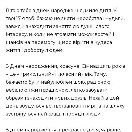
Вітаю тебе з днем ​​народження, миле дитя. У
твої 17 я тобі бажаю не знати неробства і нудьги,
завжди знаходити заняття до душі і свого
інтересу, ніколи не втрачати можливостей і
шансів на перемогу, щиро вірити в чудеса
життя і доброту людей.
З Днем народження, красуне! Сімнадцять років
– це «прикольний» і «класний» вік. Тому,
бажаємо бути найулюбленішою, радісною,
веселою і життєрадісною, легко забувати
образи і знаходити нових друзів. Нехай в цей
день збудуться всі твої заповітні мрії, а на шляху
зустрінуться найкращі і порядні люди.
З днем ​​народження, прекрасне дитя, чарівне,