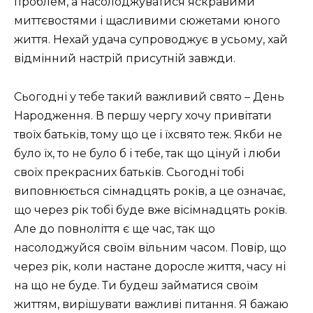
проблем, а насолоджуватися яскравими
миттєвостями і щасливими сюжетами юного
життя. Нехай удача супроводжує в усьому, хай
відмінний настрій присутній завжди.
Сьогодні у тебе такий важливий свято – День
Народження. В першу чергу хочу привітати
твоїх батьків, тому що це і їхсвято теж. Якби не
було їх, то не було б і тебе, так що цінуй і люби
своїх прекрасних батьків. Сьогодні тобі
виповнюється сімнадцять років, а це означає,
що через рік тобі буде вже вісімнадцять років.
Але до повноліття є ще час, так що
насолоджуйся своїм вільним часом. Повір, що
через рік, коли настане доросле життя, часу ні
на що не буде. Ти будеш займатися своїм
життям, вирішувати важливі питання. Я бажаю