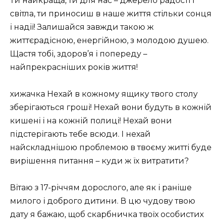
Ти найкраща, ти для нас – джерело радості і
світла, ти приносиш в наше життя стільки сонця
і надії! Залишайся завжди такою ж
життєрадісною, енергійною, з молодою душею.
Щастя тобі, здоров’я і попереду –
найпрекрасніших років життя!
хижачка Нехай в кожному ящику твого столу
зберігаються гроші! Нехай вони будуть в кожній
кишені і на кожній полиці! Нехай вони
підстерігають тебе всюди. І нехай
найскладнішою проблемою в твоєму житті буде
вирішення питання – куди ж їх витратити?
Вітаю з 17-річчям дорослого, але як і раніше
милого і доброго дитини. В цю чудову твою
дату я бажаю, щоб скарбничка твоїх особистих