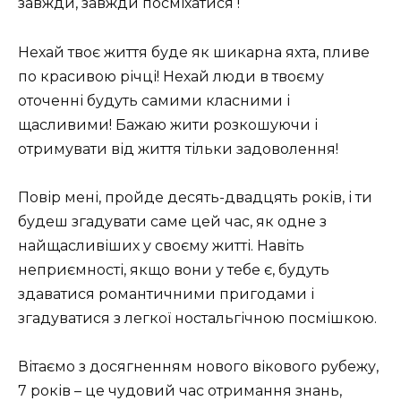
завжди, завжди посміхатися !
Нехай твоє життя буде як шикарна яхта, пливе
по красивою річці! Нехай люди в твоєму
оточенні будуть самими класними і
щасливими! Бажаю жити розкошуючи і
отримувати від життя тільки задоволення!
Повір мені, пройде десять-двадцять років, і ти
будеш згадувати саме цей час, як одне з
найщасливіших у своєму житті. Навіть
неприємності, якщо вони у тебе є, будуть
здаватися романтичними пригодами і
згадуватися з легкої ностальгічною посмішкою.
Вітаємо з досягненням нового вікового рубежу,
7 років – це чудовий час отримання знань,