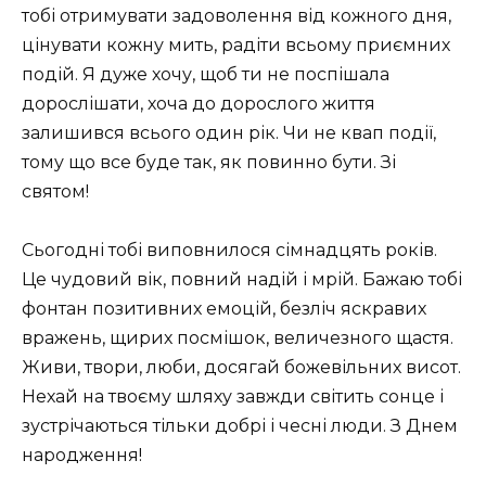
тобі отримувати задоволення від кожного дня,
цінувати кожну мить, радіти всьому приємних
подій. Я дуже хочу, щоб ти не поспішала
дорослішати, хоча до дорослого життя
залишився всього один рік. Чи не квап події,
тому що все буде так, як повинно бути. Зі
святом!
Сьогодні тобі виповнилося сімнадцять років.
Це чудовий вік, повний надій і мрій. Бажаю тобі
фонтан позитивних емоцій, безліч яскравих
вражень, щирих посмішок, величезного щастя.
Живи, твори, люби, досягай божевільних висот.
Нехай на твоєму шляху завжди світить сонце і
зустрічаються тільки добрі і чесні люди. З Днем
народження!