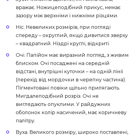
вражає. Ножицеподібний прикус, немає
зазору між верхніми і нижніми різцями.
Ніс. Невеликих розмірів, при погляді
спереду – округлий, якщо дивитися зверху
– квадратний. Ніздрі круглі, відкриті.
Очі. Папійон має виразний погляд, з живим
блиском. Очі посаджені на середній
відстані, внутрішні куточки – на одній лінії
(перехід від мордочки в черепну частина).
Пігментовані повіки щільно прилягають.
Мигдалеподібний розріз. Очі не
виглядають опуклими. У райдужних
оболонок колір насичений, має коричневу
палітру.
Вуха. Великого розміру, широко поставлені,