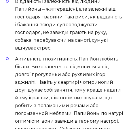
Відданість і залежність від людини.
Папийоны – життєрадісні, але залежні від
господаря тварини. Такі риси, як відданість
і бажання всюди супроводжувати
господаря, не завжди грають на руку,
собака, перебуваючи на самоті, сумує і
відчуває стрес.
Активність і позитивність. Папійон любить
бігати. Вихованець не відмовиться від
довгої прогулянки або рухливих ігор,
аджиліті. Навіть у квартирі чотириногий
друг шукає собі заняття, тому краще надати
йому іграшки, ніж потім вирішувати, що
робити з поламаними речами або
погрызенной меблями. Папийоны по натурі
оптимісти, вони завжди в гарному настрої,
якщо не хворіють. Собачки-«метелики»