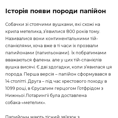
Історія появи породи папійон
Собачки зі стоячими вушками, які схожі на
крила метелика, з’явилися 800 років тому.
Називалися вони континентальними тій-
спанієлями, хоча вже в ті часи їх прозвали
папийонами (папильонами). Їх побратимами
вважаються фалены. але у цих тій-спанієлів
вушка висячі. Є дві здогадки, коли з’явилася ця
порода. Перша версія – папійон сформувався в
14 столітті. Друга – під час хрестового походу в
1099 році, в Єрусалим герцогом Готфрідом з
Нижньої Лотарингії була доставлена
собака-«метелик».
Папийоны мають тісний зв’язок з