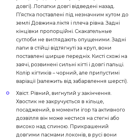
довгі). Лопатки довгі відведені назад.
П’ястка поставлені під незначним кутом до
землі Довжина ліктя і плеча рівна. Задні
кінцівки пропорційні. Скакательные
суглоби не виглядають опущеними. Задні
лапи в стійці відтягнуті за круп, вони
поставлені ширше передніх. Кисті схожі на
заячі, розвинені сильні кігті і довгі пальці.
Колір кігтиків – чорний, але припустимі
варіації (залежить від забарвлення шерсті).
Хвіст. Рівний, вигнутий у закінчення.
Хвостик не закручується в кільце,
посаджений, в моменти ігор та активного
дозвілля він може нестися на стегні або
високо над спиною. Прикрашений
довгими пасмами локонів, в русі вони