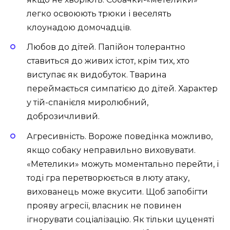
легко освоюють трюки і веселять
клоунадою домочадців.
Любов до дітей. Папійон толерантно
ставиться до живих істот, крім тих, хто
виступає як видобуток. Тварина
переймається симпатією до дітей. Характер
у тій-спанієля миролюбний,
доброзичливий.
Агресивність. Вороже поведінка можливо,
якщо собаку неправильно виховувати.
«Метелики» можуть моментально перейти, і
тоді гра перетворюється в люту атаку,
вихованець може вкусити. Щоб запобігти
прояву агресії, власник не повинен
ігнорувати соціалізацію. Як тільки цуценяті