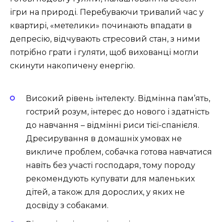
ігри на природі. Перебуваючи тривалий час у
квартирі, «метелики» починають впадати в
депресію, відчувають стресовий стан, з ними
потрібно грати і гуляти, щоб вихованці могли
скинути накопичену енергію.
Високий рівень інтелекту. Відмінна пам’ять,
гострий розум, інтерес до нового і здатність
до навчання – відмінні риси тієї-спанієля.
Дресирування в домашніх умовах не
викличе проблем, собачка готова навчатися
навіть без участі господаря, тому породу
рекомендують купувати для маленьких
дітей, а також для дорослих, у яких не
досвіду з собаками.