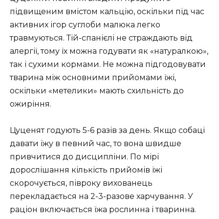
підвищеним вмістом кальцію, оскільки під час
активних ігор суглоби малюка легко
травмуються. Тій-спанієлі не страждають від
алергії, тому їх можна годувати як «натуралкою»,
так і сухими кормами. Не можна підгодовувати
тварина між основними прийомами їжі,
оскільки «метелики» мають схильність до
ожиріння.
Цуценят годують 5-6 разів за день. Якщо собаці
давати їжу в певний час, то вона швидше
привчитися до дисципліни. По мірі
дорослішання кількість прийомів їжі
скорочується, півроку вихованець
перекладається на 2-3-разове харчування. У
раціон включається їжа рослинна і тваринна.