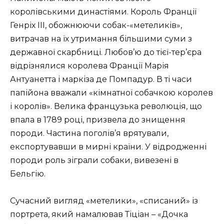
королівськими династіями. Король Франції
Генріх III, обожнюючи собак-«метеликів»,
витрачав на їх утримання більшими суми з
державної скарбниці. Любов’ю до тієї-тер’єра
відрізнялися королева Франції Марія
Антуанетта і маркіза де Помпадур. В ті часи
папійона вважали «кімнатної собачкою королев
і королів». Велика французька революція, що
впала в 1789 році, призвела до знищення
породи. Частина поголів’я врятували,
експортувавши в мирні країни. У відродженні
породи роль зіграли собаки, вивезені в
Бельгію.
Сучасний вигляд «метелики», «списаний» із
портрета, який намалював Тіціан – «Дочка