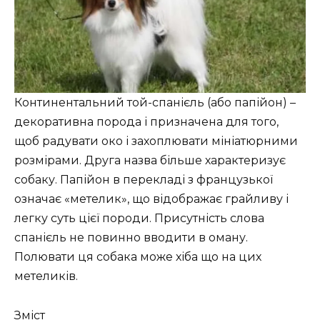
Континентальний той-спанієль (або папійон) –
декоративна порода і призначена для того,
щоб радувати око і захоплювати мініатюрними
розмірами. Друга назва більше характеризує
собаку. Папійон в перекладі з французької
означає «метелик», що відображає грайливу і
легку суть цієї породи. Присутність слова
спанієль не повинно вводити в оману.
Полювати ця собака може хіба що на цих
метеликів.
Зміст