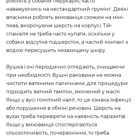
роблять у собачій перукарні, часто
наважуючись на нестандартний грумінг. Деякі
власники роблять вихованця схожим на міні-
лева, вкорочуючи шерсть на корпусі. Тій-
спанієля не треба часто купати, оскільки у
собаки відсутня підшерсток, а частий контакт з
водою пересушить незахищену шкіру.
Вушка і очі періодично оглядають, очищаючи
при необхідності. Вушні раковини не можна
чистити ватяними паличками, для процедури
підходить ватний тампон, змочений у маслі.
Якщо у вусі помітний наліт, то це ознака інфекції
або порушення в обміні речовин. Шерсть на
вухах треба перевіряти на наявність паразитів.
Якщо у вихованця спостерігаються
сльозоточивість, почервоніння, то треба