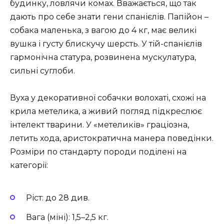
будинку, ловлячи комах. Вважається, що так
дають про себе знати гени спанієлів. Папійон –
собака маленька, з вагою до 4 кг, має великі
вушка і густу блискучу шерсть. У тій-спанієлів
гармонічна статура, розвинена мускулатура,
сильні суглоби.
Вуха у декоративної собачки волохаті, схожі на
крила метелика, а живий погляд підкреслює
інтелект тварини. У «метеликів» граціозна,
летить хода, аристократична манера поведінки.
Розміри по стандарту породи поділені на
категорії:
Ріст: до 28 див.
Вага (міні): 1,5–2,5 кг.