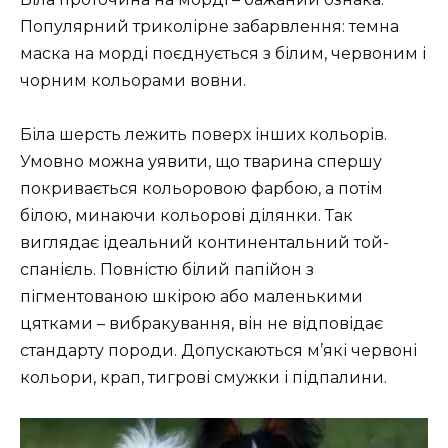
Популярний триколірне забарвлення: темна
маска на морді поєднується з білим, червоним і
чорним кольорами вовни.
Біла шерсть лежить поверх інших кольорів.
Умовно можна уявити, що тварина спершу
покривається кольоровою фарбою, а потім
білою, минаючи кольорові ділянки. Так
виглядає ідеальний континентальний той-
спанієль. Повністю білий папійон з
пігментованою шкірою або маленькими
цятками – вибракування, він не відповідає
стандарту породи. Допускаються м’які червоні
кольори, крап, тигрові смужки і підпалини.