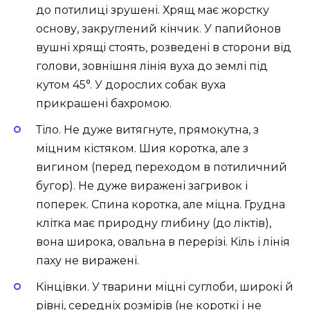
до потилиці зрушені. Хрящ має жорстку
основу, закруглений кінчик. У папийонов
вушні хрящі стоять, розведені в сторони від
голови, зовнішня лінія вуха до землі під
кутом 45°. У дорослих собак вуха
прикрашені бахромою.
Тіло. Не дуже витягнуте, прямокутна, з
міцним кістяком. Шия коротка, але з
вигином (перед переходом в потиличний
бугор). Не дуже виражені загривок і
поперек. Спина коротка, але міцна. Грудна
клітка має природну глибину (до ліктів),
вона широка, овальна в перерізі. Кіль і лінія
паху не виражені.
Кінцівки. У тварини міцні суглоби, широкі й
рівні, середніх розмірів (не короткі і не