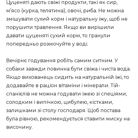
Цуценяті дають свіжі продукти, такі як сир,
м’ясо (курка, телятина), овочі, риба. Не можна
змішувати сухий корм і натуральну їжу, щоб не
порушити травлення. Якщо ви вирішили
давати цуценяті сухий корм, то гранули
попередньо розмочуйте у воді.
Вечірнє годування робіть самим ситним. У
собаки завжди повинна бути свіжа і чиста вода.
Якщо вихованець сидить на натуральній їжі, то
додавайте в раціон вітаміни і мінерали. Тій-
спанієлів не можна годувати їжею зі спеціями,
солодким і випічкою, цибулею, кістками,
залишками зі столу господаря. Щоб постава
була рівною, рекомендується ставити миску на
височину.