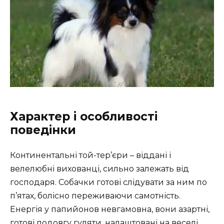
Характер і особливості
поведінки
Континентальні той-тер’єри – віддані і
велелюбні вихованці, сильно залежать від
господаря. Собачки готові слідувати за ним по
п’ятах, болісно переживаючи самотність.
Енергія у папийонов невгамовна, вони азартні,
готові подовгу гуляти, налаштовані на веселі