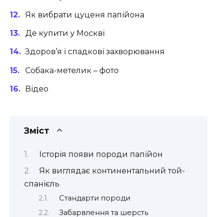
Як вибрати цуценя папійона
Де купити у Москві
Здоров’я і спадкові захворювання
Собака-метелик – фото
Відео
Зміст
Історія появи породи папійон
Як виглядає континентальний той-
спанієль
Стандарти породи
Забарвлення та шерсть