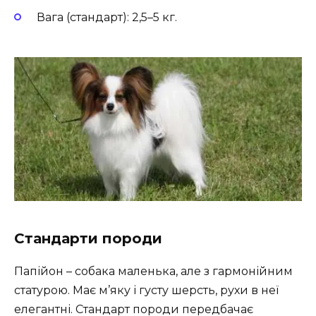
Вага (стандарт): 2,5–5 кг.
Стандарти породи
Папійон – собака маленька, але з гармонійним
статурою. Має м’яку і густу шерсть, рухи в неї
елегантні. Стандарт породи передбачає