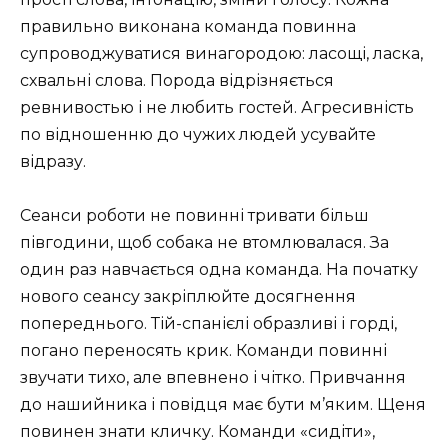
правильно виконана команда повинна
супроводжуватися винагородою: ласощі, ласка,
схвальні слова. Порода відрізняється
ревнивостью і не любить гостей. Агресивність
по відношенню до чужих людей усувайте
відразу.
Сеанси роботи не повинні тривати більш
півгодини, щоб собака не втомлювалася. За
один раз навчається одна команда. На початку
нового сеансу закріплюйте досягнення
попереднього. Тій-спанієлі образливі і горді,
погано переносять крик. Команди повинні
звучати тихо, але впевнено і чітко. Привчання
до нашийника і повідця має бути м’яким. Щеня
повинен знати кличку. Команди «сидіти»,