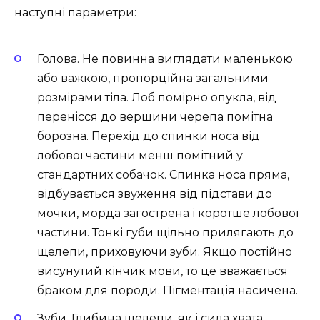
наступні параметри:
Голова. Не повинна виглядати маленькою
або важкою, пропорційна загальними
розмірами тіла. Лоб помірно опукла, від
перенісся до вершини черепа помітна
борозна. Перехід до спинки носа від
лобової частини менш помітний у
стандартних собачок. Спинка носа пряма,
відбувається звуження від підстави до
мочки, морда загострена і коротше лобової
частини. Тонкі губи щільно прилягають до
щелепи, приховуючи зуби. Якщо постійно
висунутий кінчик мови, то це вважається
браком для породи. Пігментація насичена.
Зуби. Глибина щелепи, як і сила хвата,