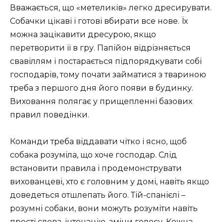
Вважається, що «метеликів» легко дресирувати.
Собачки цікаві і готові вбирати все нове. Їх
можна зацікавити дресурою, якщо
перетворити її в гру. Папійон відрізняється
свавіллям і постарається підпорядкувати собі
господарів, тому почати займатися з твариною
треба з першого дня його появи в будинку.
Виховання полягає у прищепленні базових
правил поведінки.
Команди треба віддавати чітко і ясно, щоб
собака розуміла, що хоче господар. Слід
встановити правила і продемонструвати
вихованцеві, хто є головним у домі, навіть якщо
доведеться отшлепать його. Тій-спанієлі –
розумні собаки, вони можуть розуміти навіть
прості слова, інтонацію, зміни голосу. Кожна