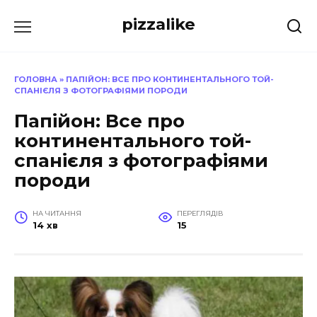
Перейти
pizzalike
до
вмісту
ГОЛОВНА
»
ПАПІЙОН: ВСЕ ПРО КОНТИНЕНТАЛЬНОГО ТОЙ-
СПАНІЄЛЯ З ФОТОГРАФІЯМИ ПОРОДИ
Папійон: Все про
континентального той-
спанієля з фотографіями
породи
НА ЧИТАННЯ
ПЕРЕГЛЯДІВ
14 хв
15