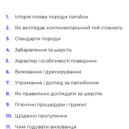
Історія появи породи папійон
Як виглядає континентальний той-спанієль
Стандарти породи
Забарвлення та шерсть
Характер і особливості поведінки
Виховання і дресирування
Утримання і догляд за папийоном
Як правильно доглядати за шерстю
Гігієнічні процедури і грумінг
Щоденні прогулянки
Чим годувати вихованця