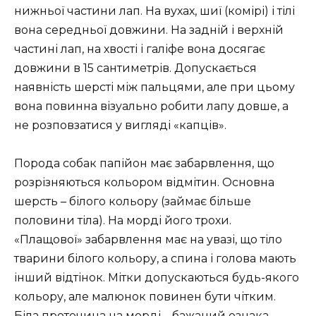
нижньої частини лап. На вухах, шиї (комірі) і тілі
вона середньої довжини. На задній і верхній
частині лап, на хвості і галіфе вона досягає
довжини в 15 сантиметрів. Допускається
наявність шерсті між пальцями, але при цьому
вона повинна візуально робити лапу довше, а
не розповзатися у вигляді «капців».
Порода собак папійон має забарвлення, що
розрізняються кольором відмітин. Основна
шерсть – білого кольору (займає більше
половини тіла). На морді його трохи.
«Плащової» забарвлення має на увазі, що тіло
тварини білого кольору, а спина і голова мають
інший відтінок. Мітки допускаються будь-якого
кольору, але малюнок повинен бути чітким.
Біла проточина на морді – бажаний ознака.