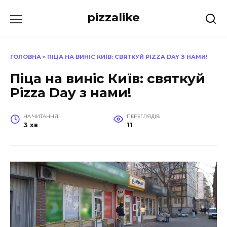
Перейти
pizzalike
до
вмісту
ГОЛОВНА
»
ПІЦА НА ВИНІС КИЇВ: СВЯТКУЙ PIZZA DAY З НАМИ!
Піца на виніс Київ: святкуй
Pizza Day з нами!
НА ЧИТАННЯ
ПЕРЕГЛЯДІВ
3 хв
11