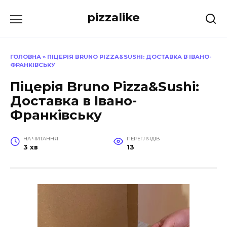
Перейти
pizzalike
до
вмісту
ГОЛОВНА
»
ПІЦЕРІЯ BRUNO PIZZA&SUSHI: ДОСТАВКА В ІВАНО-
ФРАНКІВСЬКУ
Піцерія Bruno Pizza&Sushi:
Доставка в Івано-
Франківську
НА ЧИТАННЯ
ПЕРЕГЛЯДІВ
3 хв
13