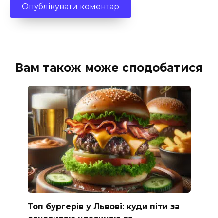
Вам також може сподобатися
Топ бургерів у Львові: куди піти за
соковитою класикою та