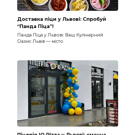
Доставка піци у Львові: Спробуй
“Панда Піца”!
Панда Піца у Львові: Ваш Кулінарний
Оазис Львів — місто
Піцерія IQ Pizza у Львові: смачна