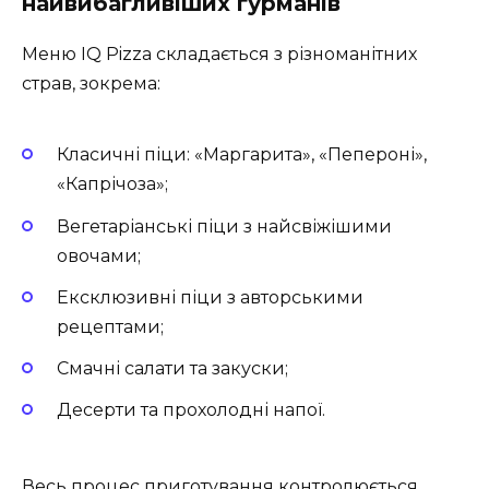
найвибагливіших гурманів
Меню IQ Pizza складається з різноманітних
страв, зокрема:
Класичні піци: «Маргарита», «Пепероні»,
«Капрічоза»;
Вегетаріанські піци з найсвіжішими
овочами;
Ексклюзивні піци з авторськими
рецептами;
Смачні салати та закуски;
Десерти та прохолодні напої.
Весь процес приготування контролюється