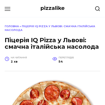
Перейти
pizzalike
до
вмісту
ГОЛОВНА
»
ПІЦЕРІЯ IQ PIZZA У ЛЬВОВІ: СМАЧНА ІТАЛІЙСЬКА
НАСОЛОДА
Піцерія IQ Pizza у Львові:
смачна італійська насолода
НА ЧИТАННЯ
ПЕРЕГЛЯДІВ
2 хв
54