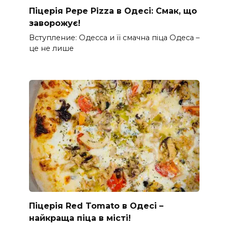
Піцерія Pepe Pizza в Одесі: Смак, що
заворожує!
Вступление: Одесса и її смачна піца Одеса –
це не лише
Піцерія Red Tomato в Одесі –
найкраща піца в місті!