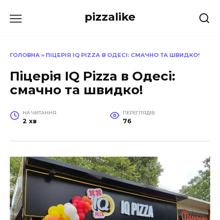
Перейти
pizzalike
до
вмісту
ГОЛОВНА
»
ПІЦЕРІЯ IQ PIZZA В ОДЕСІ: СМАЧНО ТА ШВИДКО!
Піцерія IQ Pizza в Одесі:
смачно та швидко!
НА ЧИТАННЯ
ПЕРЕГЛЯДІВ
2 хв
76