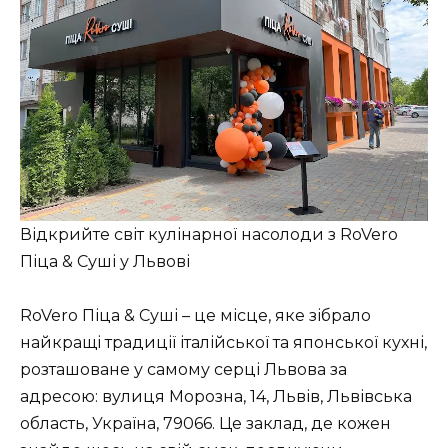
Відкрийте світ кулінарної насолоди з RoVero
Піца & Суші у Львові
RoVero Піца & Суші – це місце, яке зібрало
найкращі традиції італійської та японської кухні,
розташоване у самому серці Львова за
адресою: вулиця Морозна, 14, Львів, Львівська
область, Україна, 79066. Це заклад, де кожен