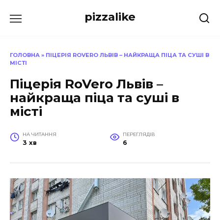
Перейти
pizzalike
до
вмісту
ГОЛОВНА
»
ПІЦЕРІЯ ROVERO ЛЬВІВ – НАЙКРАЩА ПІЦА ТА СУШІ В
МІСТІ
Піцерія RoVero Львів –
найкраща піца та суші в
місті
НА ЧИТАННЯ
ПЕРЕГЛЯДІВ
3 хв
6