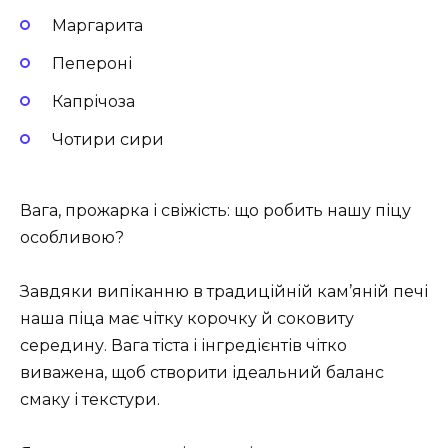
Маргарита
Пепероні
Капрічоза
Чотири сири
Вага, прожарка і свіжість: що робить нашу піцу
особливою?
Завдяки випіканню в традиційній кам’яній печі
наша піца має чітку корочку й соковиту
середину. Вага тіста і інгредієнтів чітко
виважена, щоб створити ідеальний баланс
смаку і текстури.