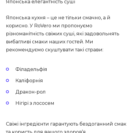
Японська елегантність суші
Японська кухня – це не тільки смачно, а й
корисно. У RoVero ми пропонуємо
різноманітність свіжих суші, які задовольнять
вибагливі смаки наших гостей. Ми
рекомендуємо скуштувати такі страви:
Філадельфія
Каліфорнія
Дракон-рол
Нігірі з лососем
Свіжі інгредієнти гарантують бездоганний смак
та користь для вашого здоров’я.