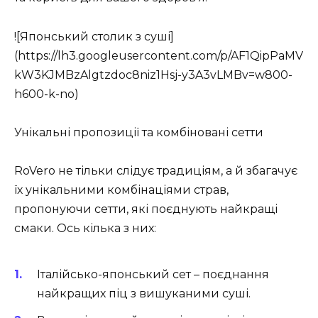
![Японський столик з суші]
(https://lh3.googleusercontent.com/p/AF1QipPaMV
kW3KJMBzAlgtzdoc8niz1Hsj-y3A3vLMBv=w800-
h600-k-no)
Унікальні пропозиції та комбіновані сетти
RoVero не тільки слідує традиціям, а й збагачує
їх унікальними комбінаціями страв,
пропонуючи сетти, які поєднують найкращі
смаки. Ось кілька з них:
Італійсько-японський сет
– поєднання
найкращих піц з вишуканими суші.