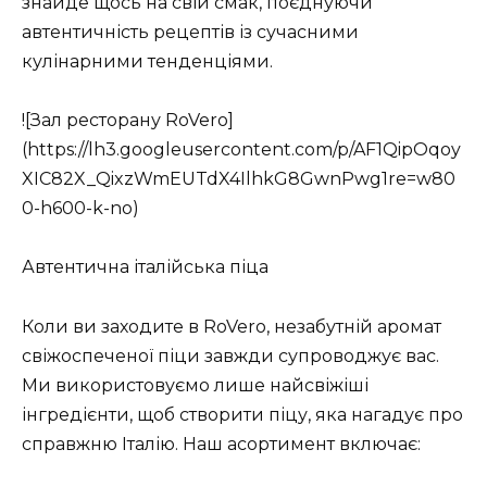
знайде щось на свій смак, поєднуючи
автентичність рецептів із сучасними
кулінарними тенденціями.
![Зал ресторану RoVero]
(https://lh3.googleusercontent.com/p/AF1QipOqoy
XIC82X_QixzWmEUTdX4IlhkG8GwnPwg1re=w80
0-h600-k-no)
Автентична італійська піца
Коли ви заходите в RoVero, незабутній аромат
свіжоспеченої піци завжди супроводжує вас.
Ми використовуємо лише найсвіжіші
інгредієнти, щоб створити піцу, яка нагадує про
справжню Італію. Наш асортимент включає: