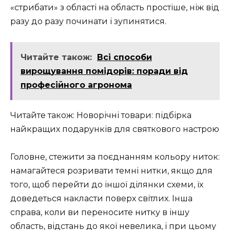
«стрибати» з області на область простіше, ніж від
разу до разу починати і зупинятися.
Читайте також:
Всі способи
вирощування помідорів: поради від
професійного агронома
Читайте також: Новорічні товари: підбірка
найкращих подарунків для святкового настрою
Головне, стежити за поєднанням кольору ниток:
намагайтеся розривати темні нитки, якщо для
того, щоб перейти до іншої ділянки схеми, їх
доведеться накласти поверх світлих. Інша
справа, коли ви переносите нитку в іншу
область, відстань до якої невелика, і при цьому