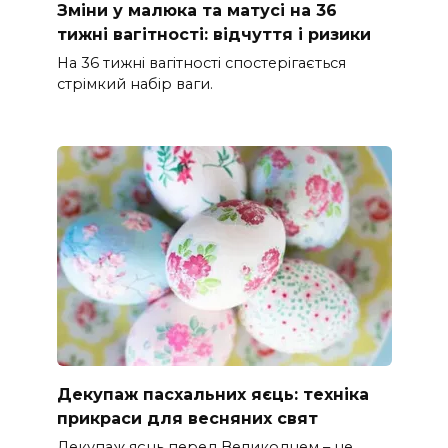
Зміни у малюка та матусі на 36
тижні вагітності: відчуття і ризики
На 36 тижні вагітності спостерігається
стрімкий набір ваги.
Декупаж пасхальних яєць: техніка
прикраси для весняних свят
Декупаж яєць перед Великоднем – це