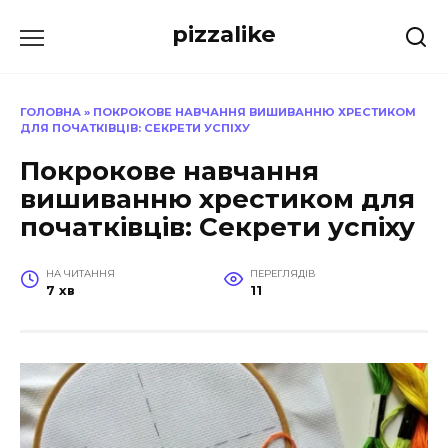
Перейти
pizzalike
до
вмісту
ГОЛОВНА
»
ПОКРОКОВЕ НАВЧАННЯ ВИШИВАННЮ ХРЕСТИКОМ
ДЛЯ ПОЧАТКІВЦІВ: СЕКРЕТИ УСПІХУ
Покрокове навчання
вишиванню хрестиком для
початківців: Секрети успіху
НА ЧИТАННЯ
ПЕРЕГЛЯДІВ
7 хв
11