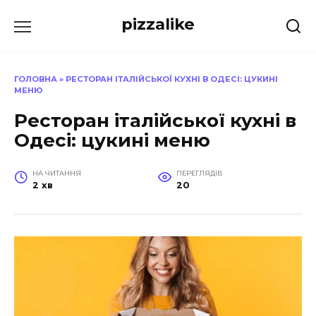
Перейти
pizzalike
до
вмісту
ГОЛОВНА
»
РЕСТОРАН ІТАЛІЙСЬКОЇ КУХНІ В ОДЕСІ: ЦУКИНІ
МЕНЮ
Ресторан італійської кухні в
Одесі: цукині меню
НА ЧИТАННЯ
ПЕРЕГЛЯДІВ
2 хв
20