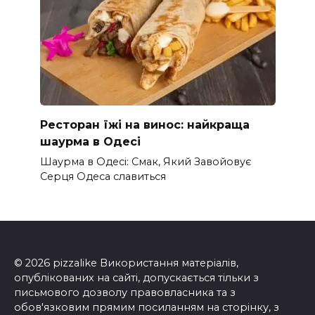
Ресторан їжі на винос: найкраща
шаурма в Одесі
Шаурма в Одесі: Смак, Який Завойовує
Серця Одеса славиться
© 2026 pizzalike Використання матеріалів,
опублікованих на сайті, допускається тільки з
письмового дозволу правовласника та з
обов'язковим прямим посиланням на сторінку, з