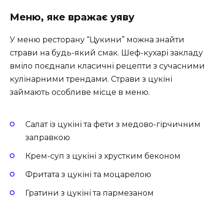
Меню, яке вражає уяву
У меню ресторану “Цукини” можна знайти
страви на будь-який смак. Шеф-кухарі закладу
вміло поєднали класичні рецепти з сучасними
кулінарними трендами. Страви з цукіні
займають особливе місце в меню.
Салат із цукіні та фети з медово-гірчичним
заправкою
Крем-суп з цукіні з хрустким беконом
Фритата з цукіні та моцарелою
Гратини з цукіні та пармезаном