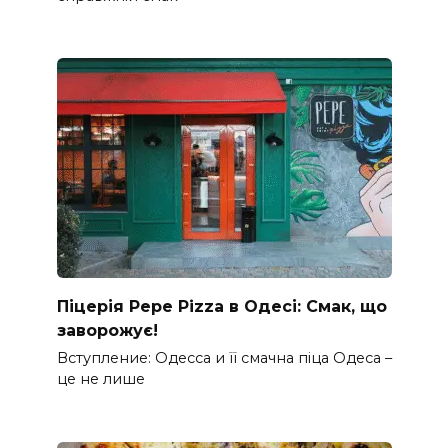
Піцерія Pepe Pizza в Одесі: Смак, що
заворожує!
Вступление: Одесса и її смачна піца Одеса –
це не лише