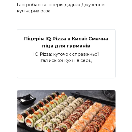
Гастробар та піцерія дядька Джузеппе:
кулінарна оаза
Піцерія IQ Pizza в Києві: Смачна
піца для гурманів
IQ Pizza: куточок справжньої
італійської кухні в серці