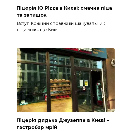
Піцерія IQ Pizza в Києві: смачна піца
та затишок
Вступ Кожний справжній шанувальник
піци знає, що Київ
Піцерія дядька Джузеппе в Києві –
гастробар мрій