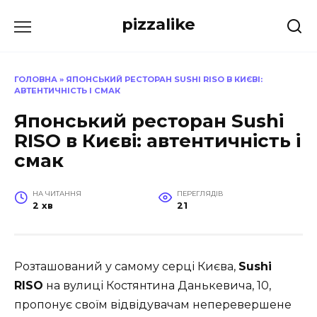
Перейти
pizzalike
до
вмісту
ГОЛОВНА
»
ЯПОНСЬКИЙ РЕСТОРАН SUSHI RISO В КИЄВІ:
АВТЕНТИЧНІСТЬ І СМАК
Японський ресторан Sushi
RISO в Києві: автентичність і
смак
НА ЧИТАННЯ
ПЕРЕГЛЯДІВ
2 хв
21
Розташований у самому серці Києва,
Sushi
RISO
на вулиці Костянтина Данькевича, 10,
пропонує своїм відвідувачам неперевершене