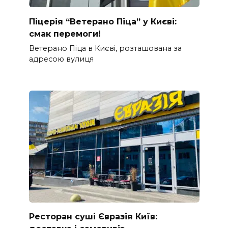
Піцерія “Ветерано Піца” у Києві:
смак перемоги!
Ветерано Піца в Києві, розташована за
адресою вулиця
Ресторан суші Євразія Київ: