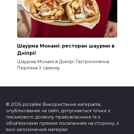
Шаурма Монамі: ресторан шаурми в
Дніпрі!
Шаурма Монамі в Дніпрі: Гастрономічна
Перлина У самому
© 2026 pizzalike Використання матеріалів,
опублікованих на сайті, допускається тільки з
письмового дозволу правовласника та з
обов'язковим прямим посиланням на сторінку, з
якої запозичений матеріал.