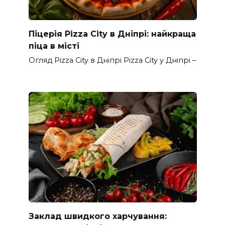
Піцерія Pizza City в Дніпрі: найкраща
піца в місті
Огляд Pizza City в Дніпрі Pizza City у Дніпрі –
Заклад швидкого харчування: