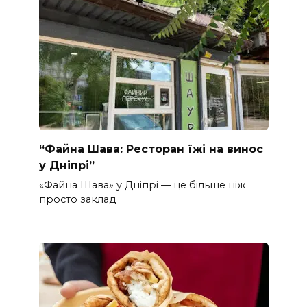
“Файна Шава: Ресторан їжі на винос
у Дніпрі”
«Файна Шава» у Дніпрі — це більше ніж
просто заклад