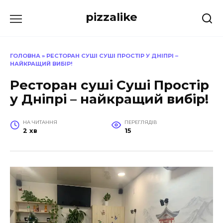
Перейти
pizzalike
до
вмісту
ГОЛОВНА
»
РЕСТОРАН СУШІ СУШІ ПРОСТІР У ДНІПРІ –
НАЙКРАЩИЙ ВИБІР!
Ресторан суші Суші Простір
у Дніпрі – найкращий вибір!
НА ЧИТАННЯ
ПЕРЕГЛЯДІВ
2 хв
15