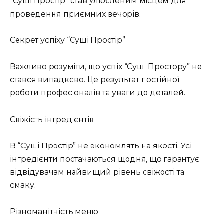
“Суші Простір” став улюбленим місцем для
проведення приємних вечорів.
Секрет успіху “Суші Простір”
Важливо розуміти, що успіх “Суші Простору” не
стався випадково. Це результат постійної
роботи професіоналів та уваги до деталей.
Свіжість інгредієнтів
В “Суші Простір” не економлять на якості. Усі
інгредієнти постачаються щодня, що гарантує
відвідувачам найвищий рівень свіжості та
смаку.
Різноманітність меню