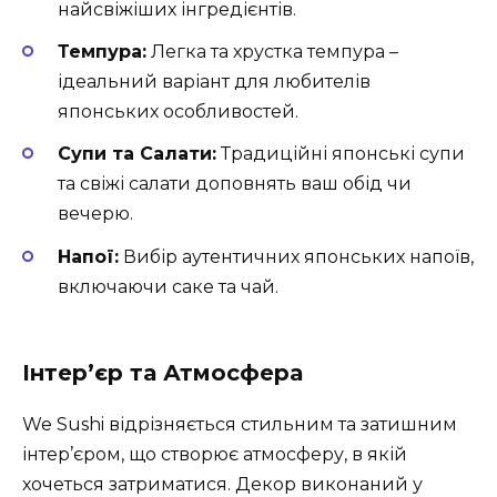
найсвіжіших інгредієнтів.
Темпура:
Легка та хрустка темпура –
ідеальний варіант для любителів
японських особливостей.
Супи та Салати:
Традиційні японські супи
та свіжі салати доповнять ваш обід чи
вечерю.
Напої:
Вибір аутентичних японських напоїв,
включаючи саке та чай.
Інтер’єр та Атмосфера
We Sushi відрізняється стильним та затишним
інтер’єром, що створює атмосферу, в якій
хочеться затриматися. Декор виконаний у