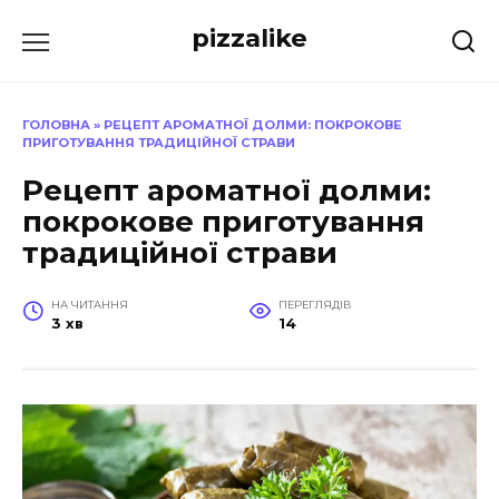
Перейти
pizzalike
до
вмісту
ГОЛОВНА
»
РЕЦЕПТ АРОМАТНОЇ ДОЛМИ: ПОКРОКОВЕ
ПРИГОТУВАННЯ ТРАДИЦІЙНОЇ СТРАВИ
Рецепт ароматної долми:
покрокове приготування
традиційної страви
НА ЧИТАННЯ
ПЕРЕГЛЯДІВ
3 хв
14