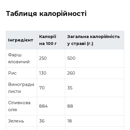
Таблиця калорійності
Калорії
Загальна калорійність
Інгредієнт
на 100 г
у страві (г.)
Фарш
250
500
яловичий
Рис
130
260
Виноградні
70
35
листи
Оливкова
884
88
олія
Зелень
36
18