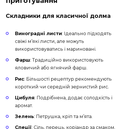
приготування
Складники для класичної долма
Виноградні листи
: Ідеально підходять
свіжі м’які листи, але можуть
використовуватись і мариновані.
Фарш
: Традиційно використовують
яловичий або ягнячий фарш.
Рис
: Більшості рецептур рекомендують
короткий чи середній зернистий рис.
Цибуля
: Подрібнена, додає солодкість і
аромат.
Зелень
: Петрушка, кріп та м’ята.
Спеції
: Сіль, перець, коріандр за смаком.