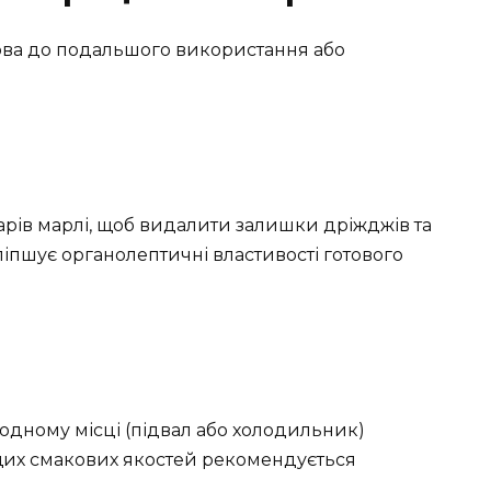
ова до подальшого використання або
шарів марлі, щоб видалити залишки дріжджів та
ліпшує органолептичні властивості готового
лодному місці (підвал або холодильник)
ащих смакових якостей рекомендується