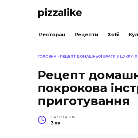
Перейти
pizzalike
до
вмісту
Ресторан
Рецепти
Хобі
Кул
ГОЛОВНА
»
РЕЦЕПТ ДОМАШНЬОЇ БРАГИ З ЦУКРУ: 
Рецепт домашнь
покрокова інст
приготування
НА ЧИТАННЯ
3 хв