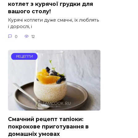
котлет з курячої грудки для
вашого столу!
Курячі котлети дуже смачні, їх люблять
і дорослі, і
0
12
РЕЦЕПТИ
Смачний рецепт тапіоки:
покрокове приготування в
домашніх умовах