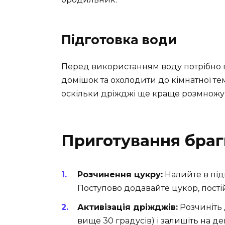
Підготовка води
Перед використанням воду потрібно п
домішок та охолодити до кімнатної т
оскільки дріжджі ще краще розмножую
Приготування браги
Розчинення цукру:
Налийте в підг
Поступово додавайте цукор, пості
Активізація дріжджів:
Розчиніть 
вище 30 градусів) і залишіть на д