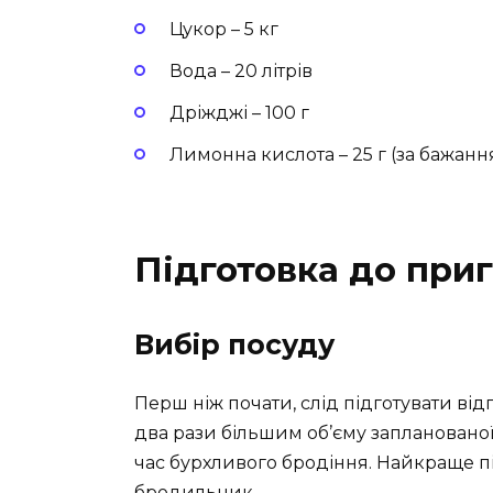
Цукор – 5 кг
Вода – 20 літрів
Дріжджі – 100 г
Лимонна кислота – 25 г (за бажанн
Підготовка до при
Вибір посуду
Перш ніж почати, слід підготувати від
два рази більшим об’єму заплановано
час бурхливого бродіння. Найкраще 
бродильник.