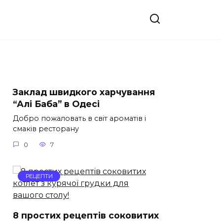
Заклад швидкого харчування
“Алі Баба” в Одесі
Добро пожаловать в світ ароматів і
смаків ресторану
0
7
РЕЦЕПТИ
8 простих рецептів соковитих