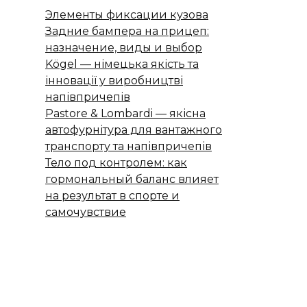
Элементы фиксации кузова
Задние бампера на прицеп:
назначение, виды и выбор
Kögel — німецька якість та
інновації у виробництві
напівпричепів
Pastore & Lombardi — якісна
автофурнітура для вантажного
транспорту та напівпричепів
Тело под контролем: как
гормональный баланс влияет
на результат в спорте и
самочувствие