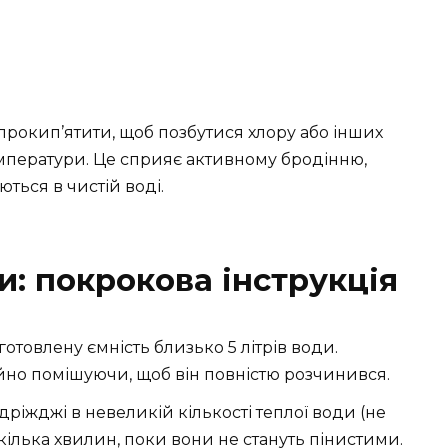
рокип’ятити, щоб позбутися хлору або інших
емператури. Це сприяє активному бродінню,
ться в чистій воді.
: покрокова інструкція
отовлену ємність близько 5 літрів води.
йно помішуючи, щоб він повністю розчинився.
дріжджі в невеликій кількості теплої води (не
екілька хвилин, поки вони не стануть пінистими.