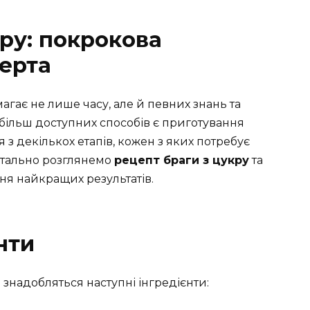
ру: покрокова
перта
гає не лише часу, але й певних знань та
більш доступних способів є приготування
 з декількох етапів, кожен з яких потребує
 детально розглянемо
рецепт браги з цукру
та
я найкращих результатів.
нти
знадобляться наступні інгредієнти: