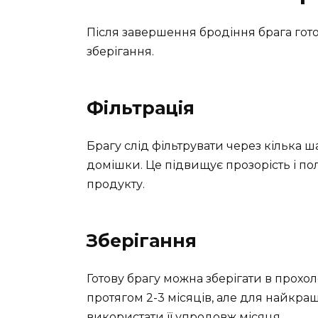
Після завершення бродіння брага гот
зберігання.
Фільтрація
Брагу слід фільтрувати через кілька 
домішки. Це підвищує прозорість і по
продукту.
Зберігання
Готову брагу можна зберігати в прохо
протягом 2-3 місяців, але для найкр
використати її упродовж місяця.