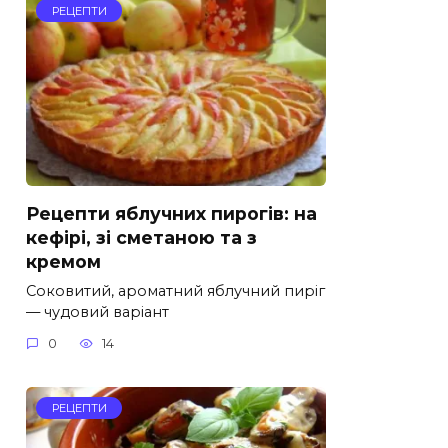
РЕЦЕПТИ
Рецепти яблучних пирогів: на
кефірі, зі сметаною та з
кремом
Соковитий, ароматний яблучний пиріг
— чудовий варіант
0
14
РЕЦЕПТИ