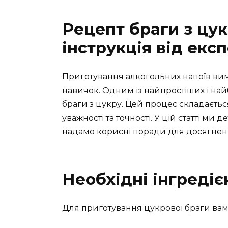
Рецепт браги з цук
інструкція від екс
Приготування алкогольних напоїв вима
навичок. Одним із найпростіших і най
браги з цукру. Цей процес складається
уважності та точності. У цій статті ми
надамо корисні поради для досягненн
Необхідні інгредіє
Для приготування цукрової браги вам 