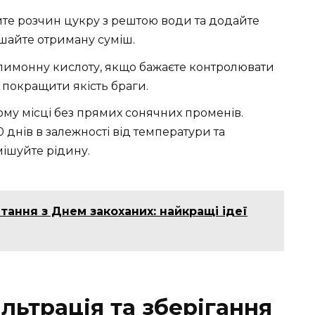
те розчин цукру з рештою води та додайте
шайте отриману суміш.
имонну кислоту, якщо бажаєте контролювати
покращити якість браги.
ому місці без прямих сонячних променів.
0 днів в залежності від температури та
ішуйте рідину.
тання з Днем закоханих: найкращі ідеї
льтрація та зберігання