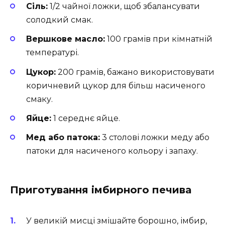
Сіль:
1/2 чайної ложки, щоб збалансувати
солодкий смак.
Вершкове масло:
100 грамів при кімнатній
температурі.
Цукор:
200 грамів, бажано використовувати
коричневий цукор для більш насиченого
смаку.
Яйце:
1 середнє яйце.
Мед або патока:
3 столові ложки меду або
патоки для насиченого кольору і запаху.
Приготування імбирного печива
У великій мисці змішайте борошно, імбир,