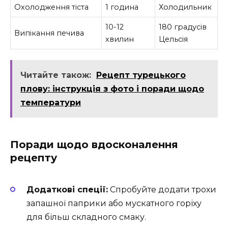
Охолодження тіста
1 година
Холодильник
10-12
180 градусів
Випікання печива
хвилин
Цельсія
Читайте також:
Рецепт турецького
плову: інструкція з фото і поради щодо
температури
Поради щодо вдосконалення
рецепту
Додаткові спеції:
Спробуйте додати трохи
запашної паприки або мускатного горіху
для більш складного смаку.