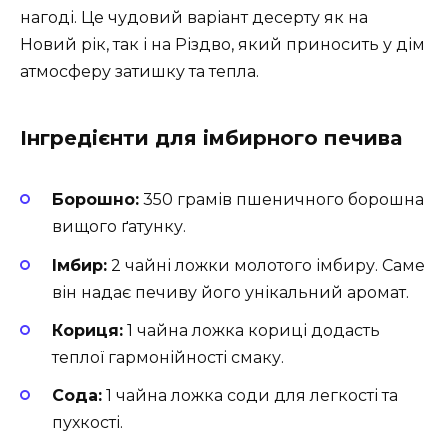
нагоді. Це чудовий варіант десерту як на
Новий рік, так і на Різдво, який приносить у дім
атмосферу затишку та тепла.
Інгредієнти для імбирного печива
Борошно:
350 грамів пшеничного борошна
вищого ґатунку.
Імбир:
2 чайні ложки молотого імбиру. Саме
він надає печиву його унікальний аромат.
Кориця:
1 чайна ложка кориці додасть
теплої гармонійності смаку.
Сода:
1 чайна ложка соди для легкості та
пухкості.