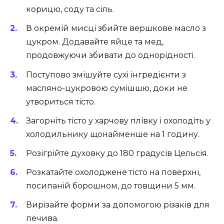
корицю, соду та сіль.
В окремій мисці збийте вершкове масло з
цукром. Додавайте яйце та мед,
продовжуючи збивати до однорідності.
Поступово змішуйте сухі інгредієнти з
масляно-цукровою сумішшю, доки не
утвориться тісто.
Загорніть тісто у харчову плівку і охолодіть у
холодильнику щонайменше на 1 годину.
Розігрійте духовку до 180 градусів Цельсія.
Розкатайте охолоджене тісто на поверхні,
посипаній борошном, до товщини 5 мм.
Вирізайте форми за допомогою різаків для
печива.