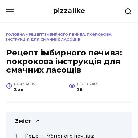
Перейти
pizzalike
до
вмісту
ГОЛОВНА
»
РЕЦЕПТ ІМБИРНОГО ПЕЧИВА: ПОКРОКОВА
ІНСТРУКЦІЯ ДЛЯ СМАЧНИХ ЛАСОЩІВ
Рецепт імбирного печива:
покрокова інструкція для
смачних ласощів
НА ЧИТАННЯ
ПЕРЕГЛЯДІВ
2 хв
26
Зміст
Рецепт імбирного печива: