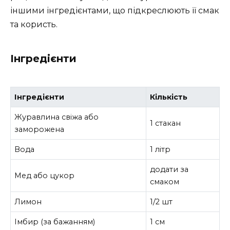
іншими інгредієнтами, що підкреслюють її смак
та користь.
Інгредієнти
Інгредієнти
Кількість
Журавлина свіжа або
1 стакан
заморожена
Вода
1 літр
додати за
Мед або цукор
смаком
Лимон
1/2 шт
Імбир (за бажанням)
1 см