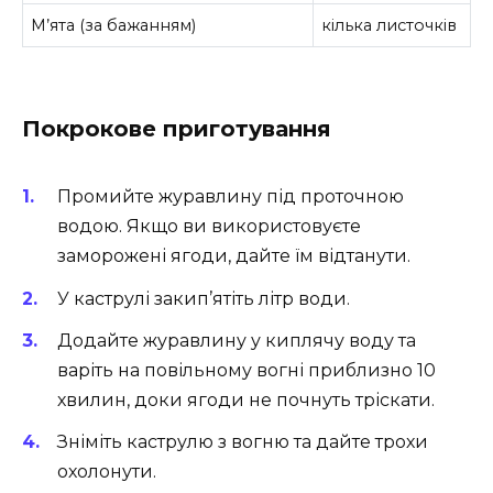
М’ята (за бажанням)
кілька листочків
Покрокове приготування
Промийте журавлину під проточною
водою. Якщо ви використовуєте
заморожені ягоди, дайте їм відтанути.
У каструлі закип’ятіть літр води.
Додайте журавлину у киплячу воду та
варіть на повільному вогні приблизно 10
хвилин, доки ягоди не почнуть тріскати.
Зніміть каструлю з вогню та дайте трохи
охолонути.