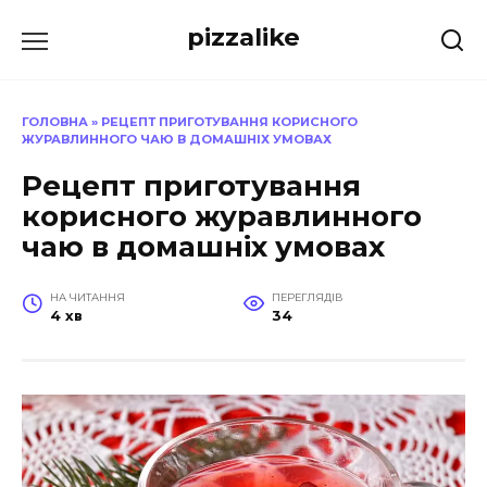
Перейти
pizzalike
до
вмісту
ГОЛОВНА
»
РЕЦЕПТ ПРИГОТУВАННЯ КОРИСНОГО
ЖУРАВЛИННОГО ЧАЮ В ДОМАШНІХ УМОВАХ
Рецепт приготування
корисного журавлинного
чаю в домашніх умовах
НА ЧИТАННЯ
ПЕРЕГЛЯДІВ
4 хв
34