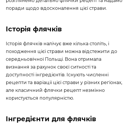
розглянемо детально флячки рецепт та надамо
поради щодо вдосконалення цієї страви.
Історія флячків
Історія флячків налічує вже кілька століть, і
походження цієї страви можна відстежити до
середньовічної Польщі. Вона отримала
визнання за рахунок своєї ситності та
доступності інгредієнтів. Існують численні
рецепти та варіації цієї страви у різних регіонах,
але класичний флячки рецепт незмінно
користується популярністю.
Інгредієнти для флячків