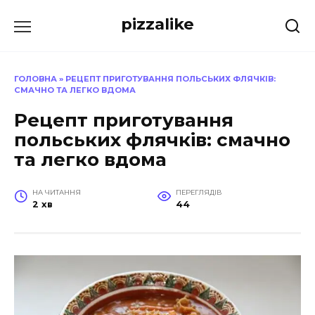
Перейти
pizzalike
до
вмісту
ГОЛОВНА
»
РЕЦЕПТ ПРИГОТУВАННЯ ПОЛЬСЬКИХ ФЛЯЧКІВ:
СМАЧНО ТА ЛЕГКО ВДОМА
Рецепт приготування
польських флячків: смачно
та легко вдома
НА ЧИТАННЯ
ПЕРЕГЛЯДІВ
2 хв
44