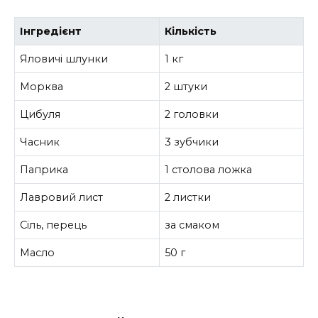
Інгредієнт
Кількість
Яловичі шлунки
1 кг
Морква
2 штуки
Цибуля
2 головки
Часник
3 зубчики
Паприка
1 столова ложка
Лавровий лист
2 листки
Сіль, перець
за смаком
Масло
50 г