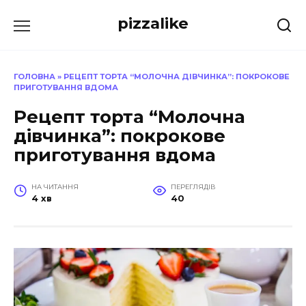
Перейти
pizzalike
до
вмісту
ГОЛОВНА
»
РЕЦЕПТ ТОРТА “МОЛОЧНА ДІВЧИНКА”: ПОКРОКОВЕ
ПРИГОТУВАННЯ ВДОМА
Рецепт торта “Молочна
дівчинка”: покрокове
приготування вдома
НА ЧИТАННЯ
ПЕРЕГЛЯДІВ
4 хв
40