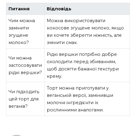
Питання
Відповідь
Чим можна
Можна використовувати
замінити
кокосове згущене молоко, якщо
згущене
ви хочете зберегти ніжність, але
молоко?
змінити смак.
Рідкі вершки потрібно добре
Чи можна
охолодити перед збиванням,
застосовувати
щоб досягти бажаної текстури
рідкі вершки?
крему.
Торт можна приготувати у
Чи підходить
веганській версії, замінивши
цей торт для
молочні інгредієнти їх
веганів?
рослинними аналогами.