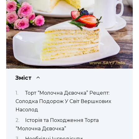
Зміст
Торт “Молочна Дєвочка” Рецепт:
Солодка Подорож У Світ Вершкових
Насолод
Історія та Походження Торта
“Молочна Дєвочка”
Необхідні Інгредієнти