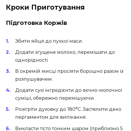
Кроки Приготування
Підготовка Коржів
Збити яйця до пухкої маси.
Додати згущене молоко, перемішати до
однорідності.
В окремій мисці просіяти борошно разом із
розпушувачем.
Додати сухі інгредієнти до яєчно-молочної
суміші, обережно перемішуючи.
Розігріти духовку до 180°C. Застелити деко
пергаментом для випікання.
Викласти тісто тонким шаром (приблизно 5