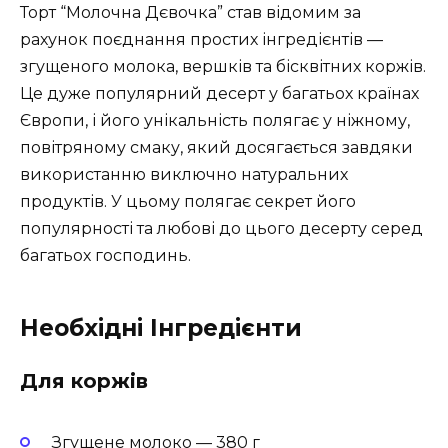
Торт “Молочна Дєвочка” став відомим за
рахунок поєднання простих інгредієнтів —
згущеного молока, вершків та бісквітних коржів.
Це дуже популярний десерт у багатьох країнах
Європи, і його унікальність полягає у ніжному,
повітряному смаку, який досягається завдяки
використанню виключно натуральних
продуктів. У цьому полягає секрет його
популярності та любові до цього десерту серед
багатьох господинь.
Необхідні Інгредієнти
Для коржів
Згущене молоко — 380 г