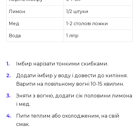
Лимон
1/2 штуки
Мед
1-2 столові ложки
Вода
1 літр
Імбир нарізати тонкими скибками.
Додати імбир у воду і довести до кипіння.
Варити на повільному вогні 10-15 хвилин.
Зняти з вогню, додати сік половини лимона
і мед.
Пити теплим або охолодженим, на свій
смак.