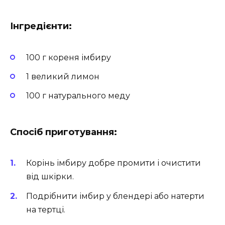
Інгредієнти:
100 г кореня імбиру
1 великий лимон
100 г натурального меду
Спосіб приготування:
Корінь імбиру добре промити і очистити
від шкірки.
Подрібнити імбир у блендері або натерти
на тертці.