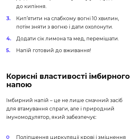
до кипіння.
Кип’ятити на слабкому вогні 10 хвилин,
потім зняти з вогню і дати охолонути.
Додати сік лимона та мед, перемішати.
Напій готовий до вживання!
Корисні властивості імбирного
напою
Імбирний напій – це не лише смачний засіб
для втамування спраги, але і природний
імуномодулятор, який забезпечує:
Поліпшення циркуляції крові і зміцнення