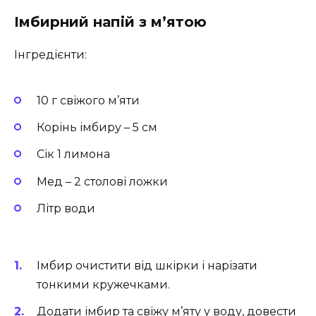
Імбирний напій з м’ятою
Інгредієнти:
10 г свіжого м’яти
Корінь імбиру – 5 см
Сік 1 лимона
Мед – 2 столові ложки
Літр води
Імбир очистити від шкірки і нарізати
тонкими кружечками.
Додати імбир та свіжу м’яту у воду, довести