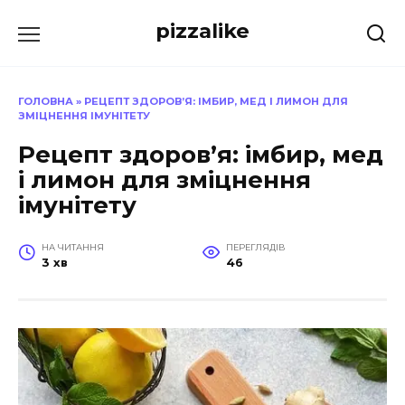
Перейти
pizzalike
до
вмісту
ГОЛОВНА
»
РЕЦЕПТ ЗДОРОВ’Я: ІМБИР, МЕД І ЛИМОН ДЛЯ
ЗМІЦНЕННЯ ІМУНІТЕТУ
Рецепт здоров’я: імбир, мед
і лимон для зміцнення
імунітету
НА ЧИТАННЯ
ПЕРЕГЛЯДІВ
3 хв
46