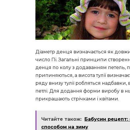
Діаметр денця визначається як довжи
число Пі. Загальні принципи створенн
денця по колу з додаванням петель, 
припиняються, а висота тулії визначає
ряду внизу тулії робляться надбавки, 
петлі. Для додання форми виробу в нь
прикрашають стрічками і квітами.
Читайте також:
Бабусин рецепт:
способом на зиму