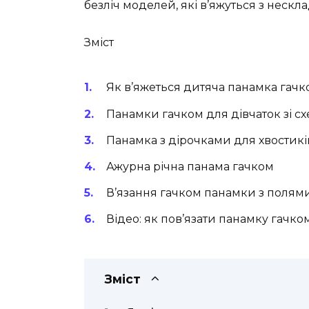
безліч моделей, які в’яжуться з неск
Зміст
Як в’яжеться дитяча панамка гачк
Панамки гачком для дівчаток зі с
Панамка з дірочками для хвостикі
Ажурна річна панама гачком
В’язання гачком панамки з полям
Відео: як пов’язати панамку гачко
Зміст