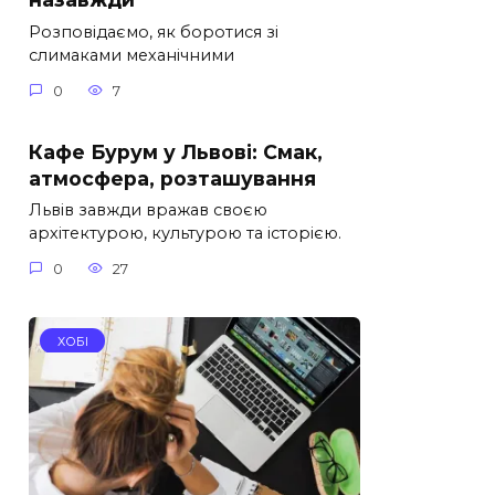
Розповідаємо, як боротися зі
слимаками механічними
0
7
Кафе Бурум у Львові: Смак,
атмосфера, розташування
Львів завжди вражав своєю
архітектурою, культурою та історією.
0
27
ХОБІ