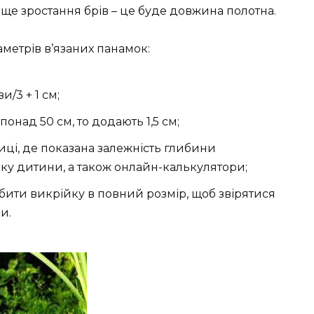
ище зростання брів – це буде довжина полотна.
метрів в’язаних панамок:
/3 + 1 см;
онад 50 см, то додають 1,5 см;
лиці, де показана залежність глибини
іку дитини, а також онлайн-калькулятори;
ити викрійку в повний розмір, щоб звірятися
и.