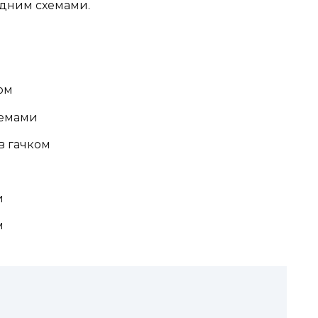
ладним схемами.
ом
хемами
в гачком
и
м