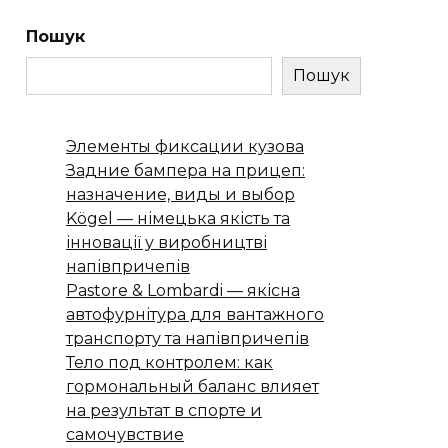
Пошук
Пошук
Элементы фиксации кузова
Задние бампера на прицеп:
назначение, виды и выбор
Kögel — німецька якість та
інновації у виробництві
напівпричепів
Pastore & Lombardi — якісна
автофурнітура для вантажного
транспорту та напівпричепів
Тело под контролем: как
гормональный баланс влияет
на результат в спорте и
самочувствие