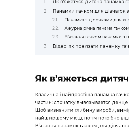
Як в’яжеться дитяча панамка 
Панамки гачком для дівчаток з
Панамка з дірочками для хв
Ажурна річна панама гачко
В’язання гачком панамки з 
Відео: як пов’язати панамку га
Як в’яжеться дитя
Класична і найпростіша панамка гачк
частин: спочатку вывязывается денце 
Щоб визначити глибину вироби, вимі
найширшому місці, потім потрібно від
В’язання панамок гачком для дівчаток