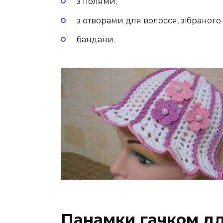
з полями;
з отворами для волосся, зібраного у
бандани.
Панамки гачком дл