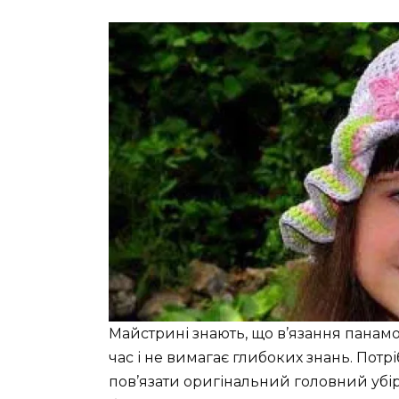
Майстрині знають, що в’язання панам
час і не вимагає глибоких знань. Пот
пов’язати оригінальний головний убір,