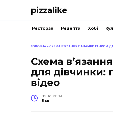
Перейти
pizzalike
до
вмісту
Ресторан
Рецепти
Хобі
Кул
ГОЛОВНА
»
СХЕМА В’ЯЗАННЯ ПАНАМКИ ГАЧКОМ ДЛ
Схема в’язанн
для дівчинки: 
відео
НА ЧИТАННЯ
5 хв