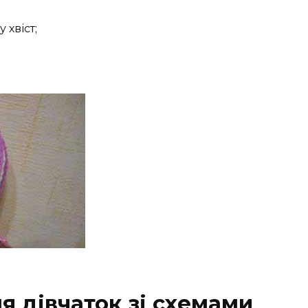
 хвіст;
я дівчаток зі схемами