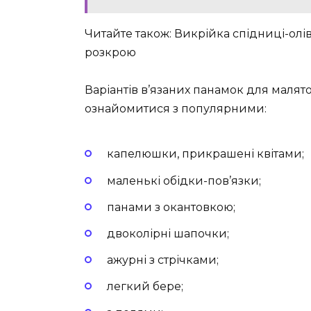
Читайте також: Викрійка спідниці-олів
розкрою
Варіантів в’язаних панамок для маляток
ознайомитися з популярними:
капелюшки, прикрашені квітами;
маленькі обідки-пов’язки;
панами з окантовкою;
двоколірні шапочки;
ажурні з стрічками;
легкий бере;