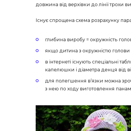
довжина від верхівки до лінії трохи в
Існує спрощена схема розрахунку пара
глибина виробу = окружність голови
якщо дитина з окружністю голови п
в інтернеті існують спеціальні таб
капелюшки і діаметра денця від в
для полегшення в’язки можна зроб
з нею по ходу виготовлення панам