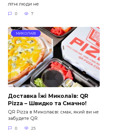
літні люди не
0
7
МИКОЛАЇВ
Доставка Їжі Миколаїв: QR
Pizza – Швидко та Смачно!
QR Pizza в Миколаєві: смак, який ви не
забудете QR
0
25