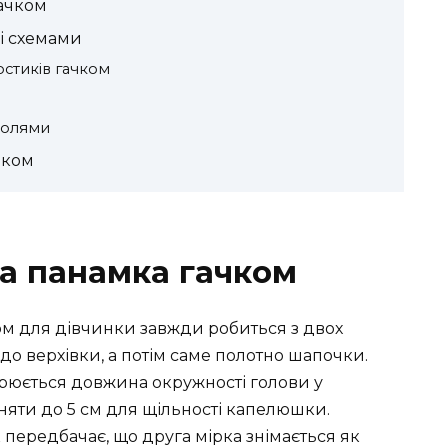
гачком
і схемами
остиків гачком
м
полями
чком
ча панамка гачком
ом для дівчинки завжди робиться з двох
до верхівки, а потім саме полотно шапочки.
рюється довжина окружності голови у
няти до 5 см для щільності капелюшки.
 передбачає, що друга мірка знімається як