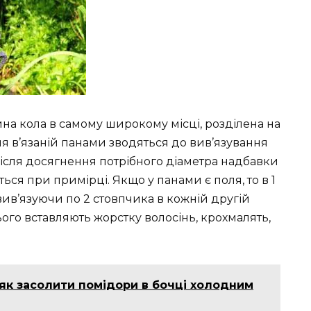
на кола в самому широкому місці, розділена на
я в’язаній панами зводяться до вив’язування
після досягнення потрібного діаметра надбавки
ться при примірці. Якщо у панами є поля, то в 1
вив’язуючи по 2 стовпчика в кожній другій
ого вставляють жорстку волосінь, крохмалять,
 як засолити помідори в бочці холодним