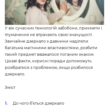
У вік сучасних технологій забобони, прикмети і
тлумачення не втрачають своєї значущості.
Звичайне дзеркало з давнини наділяли
багатьма магічними властивостями, розбити
такий предмет вважалося поганим знаком.
Цікаві факти, корисні поради допоможуть
розібратися з проблемою, якщо розбилося
дзеркало.
Зміст
До чого б’ється дзеркало