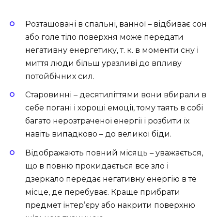
Розташовані в спальні, ванної – відбиває сон
або голе тіло поверхня може передати
негативну енергетику, т. к. в моменти сну і
миття люди більш уразливі до впливу
потойбічних сил.
Старовинні – десятиліттями вони вбирали в
себе погані і хороші емоції, тому таять в собі
багато нерозтраченої енергії і розбити їх
навіть випадково – до великої біди.
Відображають повний місяць – уважається,
що в повню прокидається все зло і
дзеркало передає негативну енергію в те
місце, де перебуває. Краще прибрати
предмет інтер’єру або накрити поверхню