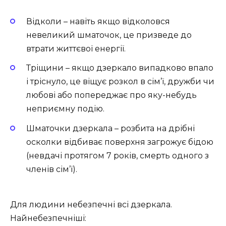
Відколи – навіть якщо відколовся
невеликий шматочок, це призведе до
втрати життєвої енергії.
Тріщини – якщо дзеркало випадково впало
і тріснуло, це віщує розкол в сім’ї, дружби чи
любові або попереджає про яку-небудь
неприємну подію.
Шматочки дзеркала – розбита на дрібні
осколки відбиває поверхня загрожує бідою
(невдачі протягом 7 років, смерть одного з
членів сім’ї).
Для людини небезпечні всі дзеркала.
Найнебезпечніші: