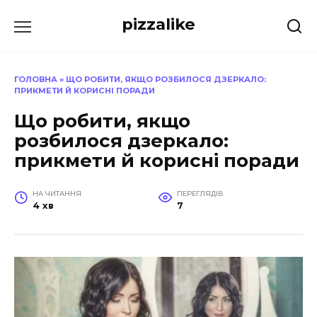
Перейти
pizzalike
до
вмісту
ГОЛОВНА
»
ЩО РОБИТИ, ЯКЩО РОЗБИЛОСЯ ДЗЕРКАЛО:
ПРИКМЕТИ Й КОРИСНІ ПОРАДИ
Що робити, якщо
розбилося дзеркало:
прикмети й корисні поради
НА ЧИТАННЯ
ПЕРЕГЛЯДІВ
4 хв
7