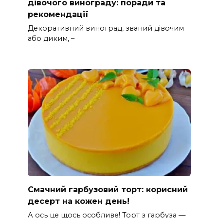
дівочого винограду: поради та
рекомендації
Декоративний виноград, званий дівочим
або диким, –
Смачний гарбузовий торт: корисний
десерт на кожен день!
А ось це щось особливе! Торт з гарбуза —