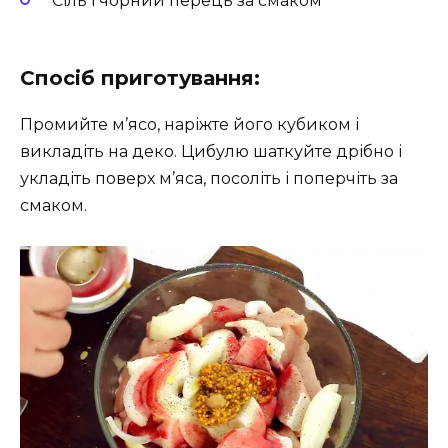
Сіль і чорний перець за смаком
Спосіб приготування:
Промийте м’ясо, наріжте його кубиком і
викладіть на деко. Цибулю шаткуйте дрібно і
укладіть поверх м’яса, посоліть і поперчіть за
смаком.