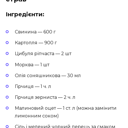
Інгредієнти:
Свинина — 600 г
Картопля — 900 г
Цибуля ріпчаста — 2 шт
Морква — 1 шт
Олія соняшникова — 30 мл
Гірчиця — 1 ч. л
Гірчиця зерниста — 2 ч. л
Малиновий оцет — 1 ст. л (можна замінити
лимонним соком)
Сіль і мелений чорний перець за смаком