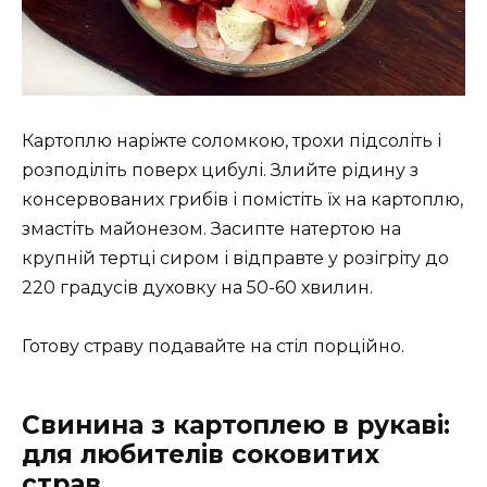
Картоплю наріжте соломкою, трохи підсоліть і
розподіліть поверх цибулі. Злийте рідину з
консервованих грибів і помістіть їх на картоплю,
змастіть майонезом. Засипте натертою на
крупній тертці сиром і відправте у розігріту до
220 градусів духовку на 50-60 хвилин.
Готову страву подавайте на стіл порційно.
Свинина з картоплею в рукаві:
для любителів соковитих
страв