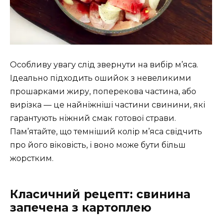
Особливу увагу слід звернути на вибір м’яса.
Ідеально підходить ошийок з невеликими
прошарками жиру, поперекова частина, або
вирізка — це найніжніші частини свинини, які
гарантують ніжний смак готової страви.
Пам’ятайте, що темніший колір м’яса свідчить
про його віковість, і воно може бути більш
жорстким.
Класичний рецепт: свинина
запечена з картоплею