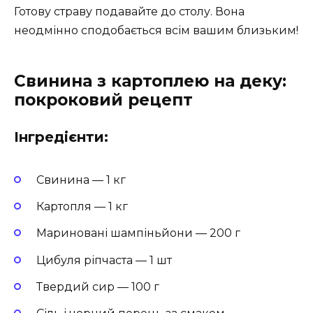
Готову страву подавайте до столу. Вона
неодмінно сподобається всім вашим близьким!
Свинина з картоплею на деку:
покроковий рецепт
Інгредієнти:
Свинина — 1 кг
Картопля — 1 кг
Мариновані шампіньйони — 200 г
Цибуля ріпчаста — 1 шт
Твердий сир — 100 г