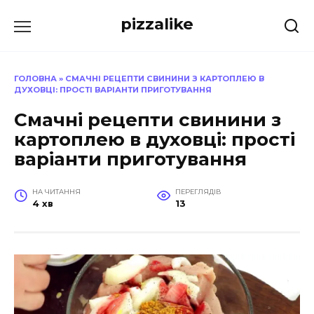
Перейти
pizzalike
до
вмісту
ГОЛОВНА
»
СМАЧНІ РЕЦЕПТИ СВИНИНИ З КАРТОПЛЕЮ В
ДУХОВЦІ: ПРОСТІ ВАРІАНТИ ПРИГОТУВАННЯ
Смачні рецепти свинини з
картоплею в духовці: прості
варіанти приготування
НА ЧИТАННЯ
ПЕРЕГЛЯДІВ
4 хв
13