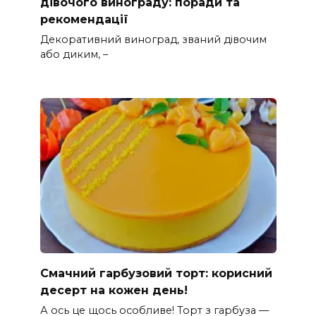
дівочого винограду: поради та
рекомендації
Декоративний виноград, званий дівочим
або диким, –
Смачний гарбузовий торт: корисний
десерт на кожен день!
А ось це щось особливе! Торт з гарбуза —