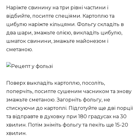
Наріжте свинину на три рівні частини і
відбийте, посипте спеціями. Картоплю та
цибулю наріжте кільцями. Фольгу складіть в
два шари, змажьте олією, викладіть цибулю,
шматок свинини, змажьте майонезом і
сметаною.
Поверх выкладіть картоплю, посоліть,
поперчіть, посипте сушеним часником та знову
змажьте сметаною. Загорніть фольгу, не
стискуючи до картоплі. Підготуйте ще дві порції
та відправте в духовку при 180 градусах на 30
хвилин. Потім зніміть фольгу та пекіть ще 15-20
хвилин.