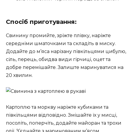
Спосіб приготування:
Свинину промийте, зріжте плівку, наріжте
середніми шматочками та складіть в миску.
Додайте до м’яса нарізану півкільцями цибулю,
сіль, перець, обидва види гірчиці, оцет та
добре перемішайте. Залиште маринуватися на
20 хвилин.
Картоплю та моркву наріжте кубиками та
півкільцями відповідно. Змішайте їх у мисці,
посоліть, поперчіть, додайте майоран та трохи
олії. З’єднайте з маринованим м’ясом,