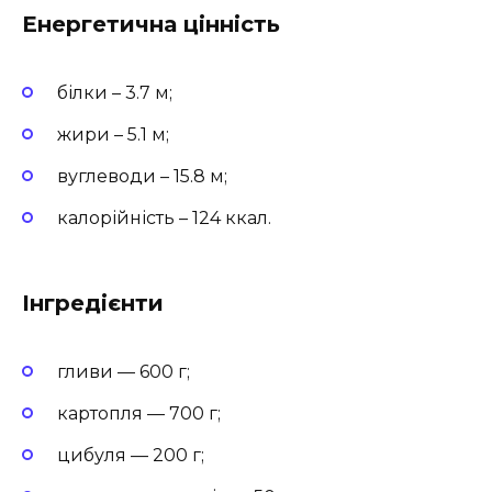
Енергетична цінність
білки – 3.7 м;
жири – 5.1 м;
вуглеводи – 15.8 м;
калорійність – 124 ккал.
Інгредієнти
гливи — 600 г;
картопля — 700 г;
цибуля — 200 г;