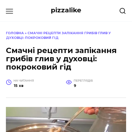
Перейти
pizzalike
до
вмісту
ГОЛОВНА
»
СМАЧНІ РЕЦЕПТИ ЗАПІКАННЯ ГРИБІВ ГЛИВ У
ДУХОВЦІ: ПОКРОКОВИЙ ГІД
Смачні рецепти запікання
грибів глив у духовці:
покроковий гід
НА ЧИТАННЯ
ПЕРЕГЛЯДІВ
15 хв
9