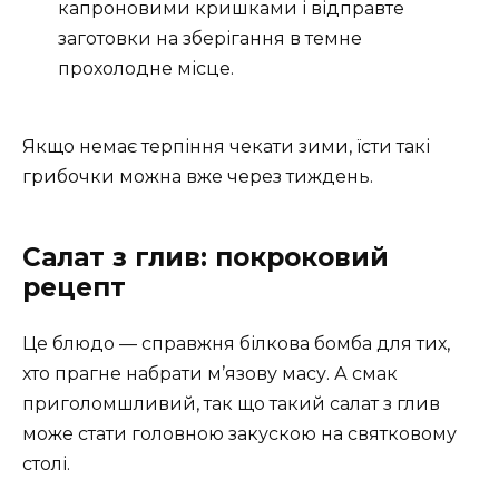
капроновими кришками і відправте
заготовки на зберігання в темне
прохолодне місце.
Якщо немає терпіння чекати зими, їсти такі
грибочки можна вже через тиждень.
Салат з глив: покроковий
рецепт
Це блюдо — справжня білкова бомба для тих,
хто прагне набрати м’язову масу. А смак
приголомшливий, так що такий салат з глив
може стати головною закускою на святковому
столі.