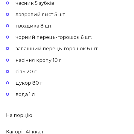
часник 5 зубків
лавровий лист 5 шт
гвоздика 8 шт.
чорний перець-горошок 6 шт.
запашний перець-горошок 6 шт.
насіння кропу 10 г
сіль 20 г
цукор 80 г
вода 1 л
На порцію
Калорії: 41 ккал