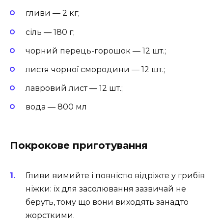
гливи — 2 кг;
сіль — 180 г;
чорний перець-горошок — 12 шт.;
листя чорної смородини — 12 шт.;
лавровий лист — 12 шт.;
вода — 800 мл
Покрокове приготування
Гливи вимийте і повністю відріжте у грибів
ніжки: їх для засолювання зазвичай не
беруть, тому що вони виходять занадто
жорсткими.