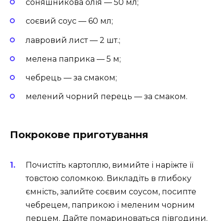
соняшникова олія — 50 мл;
соєвий соус — 60 мл;
лавровий лист — 2 шт.;
мелена паприка — 5 м;
чебрець — за смаком;
мелений чорний перець — за смаком.
Покрокове приготування
Почистіть картоплю, вимийте і наріжте її
товстою соломкою. Викладіть в глибоку
ємність, залийте соєвим соусом, посипте
чебрецем, паприкою і меленим чорним
перцем. Дайте помариноваться півгодини.