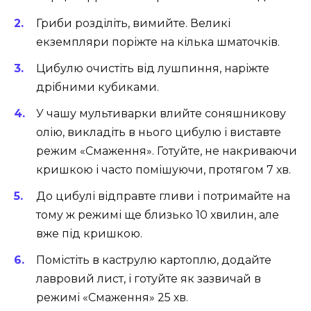
Гриби розділіть, вимийте. Великі
екземпляри поріжте на кілька шматочків.
Цибулю очистіть від лушпиння, наріжте
дрібними кубиками.
У чашу мультиварки влийте соняшникову
олію, викладіть в нього цибулю і виставте
режим «Смаження». Готуйте, не накриваючи
кришкою і часто помішуючи, протягом 7 хв.
До цибулі відправте гливи і потримайте на
тому ж режимі ще близько 10 хвилин, але
вже під кришкою.
Помістіть в каструлю картоплю, додайте
лавровий лист, і готуйте як зазвичай в
режимі «Смаження» 25 хв.