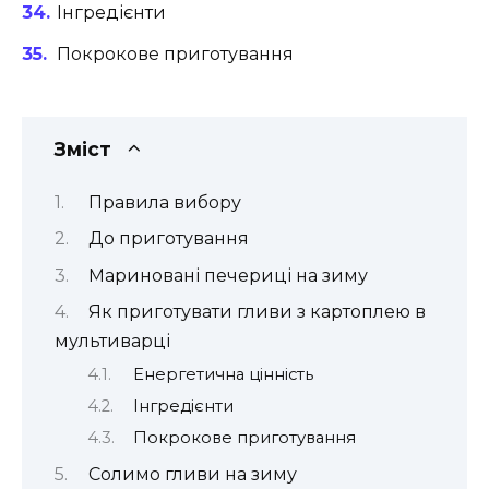
Інгредієнти
Покрокове приготування
Зміст
Правила вибору
До приготування
Мариновані печериці на зиму
Як приготувати гливи з картоплею в
мультиварці
Енергетична цінність
Інгредієнти
Покрокове приготування
Солимо гливи на зиму