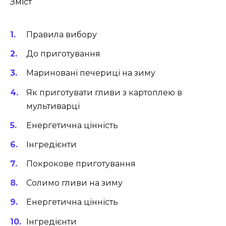
Зміст
Правила вибору
До приготування
Мариновані печериці на зиму
Як приготувати гливи з картоплею в
мультиварці
Енергетична цінність
Інгредієнти
Покрокове приготування
Солимо гливи на зиму
Енергетична цінність
Інгредієнти