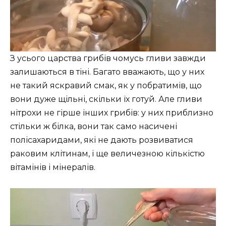
З усього царства грибів чомусь гливи завжди
залишаються в тіні. Багато вважають, що у них
не такий яскравий смак, як у побратимів, що
вони дуже щільні, скільки їх готуй. Але гливи
нітрохи не гірше інших грибів: у них приблизно
стільки ж білка, вони так само насичені
полісахаридами, які не дають розвиватися
раковим клітинам, і ще величезною кількістю
вітамінів і мінералів.