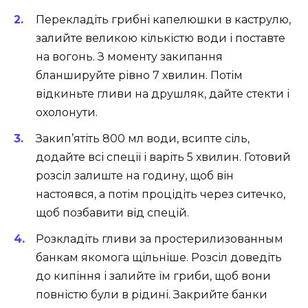
Перекладіть грибні капелюшки в каструлю,
залийте великою кількістю води і поставте
на вогонь. З моменту закипання
бланшируйте рівно 7 хвилин. Потім
відкиньте гливи на друшляк, дайте стекти і
охолонути.
Закип’ятіть 800 мл води, всипте сіль,
додайте всі спеції і варіть 5 хвилин. Готовий
розсіл залиште на годину, щоб він
настоявся, а потім процідіть через ситечко,
щоб позбавити від спецій.
Розкладіть гливи за простерилизованным
банкам якомога щільніше. Розсіл доведіть
до кипіння і залийте їм гриби, щоб вони
повністю були в рідині. Закрийте банки