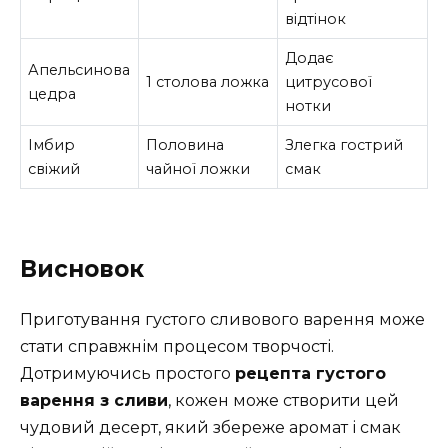
відтінок
Додає
Апельсинова
1 столова ложка
цитрусової
цедра
нотки
Імбир
Половина
Злегка гострий
свіжий
чайної ложки
смак
Висновок
Приготування густого сливового варення може
стати справжнім процесом творчості.
Дотримуючись простого
рецепта густого
варення з сливи
, кожен може створити цей
чудовий десерт, який збереже аромат і смак