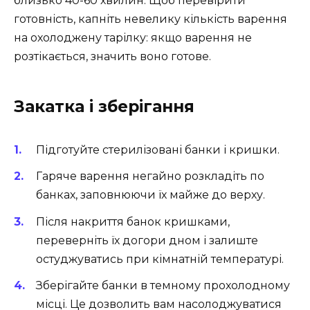
близько 40-60 хвилин. Щоб перевірити
готовність, капніть невелику кількість варення
на охолоджену тарілку: якщо варення не
розтікається, значить воно готове.
Закатка і зберігання
Підготуйте стерилізовані банки і кришки.
Гаряче варення негайно розкладіть по
банках, заповнюючи їх майже до верху.
Після накриття банок кришками,
переверніть їх догори дном і залиште
остуджуватись при кімнатній температурі.
Зберігайте банки в темному прохолодному
місці. Це дозволить вам насолоджуватися