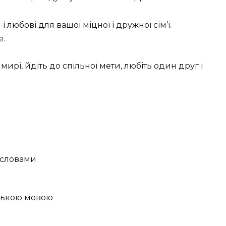
і любові для вашої міцної і дружної сім’ї.
е.
у мирі, йдіть до спільної мети, любіть один друг і
 словами
нською мовою