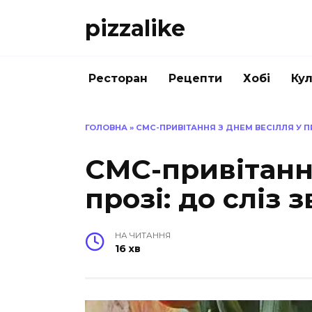
Перейти
pizzalike
до
вмісту
Ресторан
Рецепти
Хобі
Кул
ГОЛОВНА
»
СМС-ПРИВІТАННЯ З ДНЕМ ВЕСІЛЛЯ У П
СМС-привітання
прозі: до сліз
НА ЧИТАННЯ
16 хв