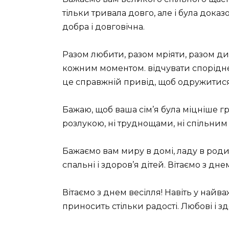
тільки тривала довго, але і була доказ
добра і довговічна.
Разом любити, разом мріяти, разом ди
кожним моментом. відчувати спорідне
це справжній привід, щоб одружитися
Бажаю, щоб ваша сім’я була міцніше гр
розлукою, ні труднощами, ні спільним 
Бажаємо вам миру в домі, ладу в родині,
спальні і здоров’я дітей. Вітаємо з днем
Вітаємо з днем ​​весілля! Навіть у на
приносить стільки радості. Любові і зд