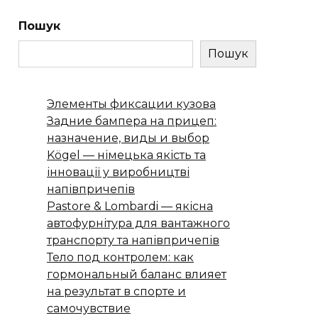
Пошук
Пошук
Элементы фиксации кузова
Задние бампера на прицеп:
назначение, виды и выбор
Kögel — німецька якість та
інновації у виробництві
напівпричепів
Pastore & Lombardi — якісна
автофурнітура для вантажного
транспорту та напівпричепів
Тело под контролем: как
гормональный баланс влияет
на результат в спорте и
самочувствие