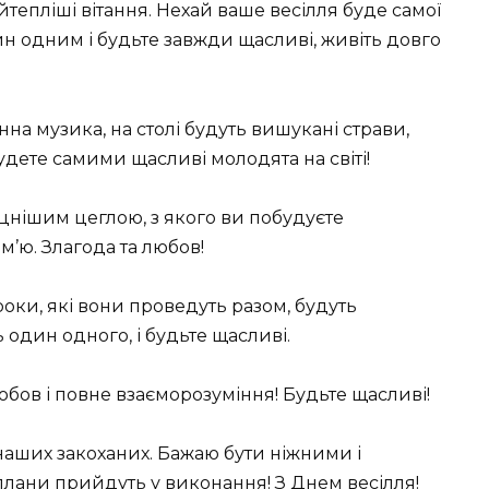
тепліші вітання. Нехай ваше весілля буде самої
н одним і будьте завжди щасливі, живіть довго
нна музика, на столі будуть вишукані страви,
будете самими щасливі молодята на світі!
цнішим цеглою, з якого ви побудуєте
м’ю. Злагода та любов!
 роки, які вони проведуть разом, будуть
ь один одного, і будьте щасливі.
юбов і повне взаєморозуміння! Будьте щасливі!
 наших закоханих. Бажаю бути ніжними і
плани прийдуть у виконання! З Днем весілля!