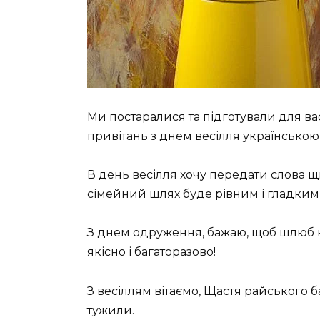
Ми постаралися та підготували для 
привітань з днем весілля українською
В день весілля хочу передати слова 
сімейний шлях буде рівним і гладким
З днем ​​одруження, бажаю, щоб шлюб 
якісно і багаторазово!
З весіллям вітаємо, Щастя райського б
тужили.