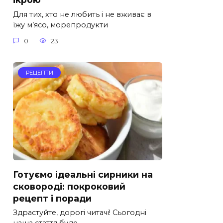
Для тих, хто не любить і не вживає в
їжу м’ясо, морепродукти
0
23
РЕЦЕПТИ
Готуємо ідеальні сирники на
сковороді: покроковий
рецепт і поради
Здрастуйте, дорогі читачі! Сьогодні