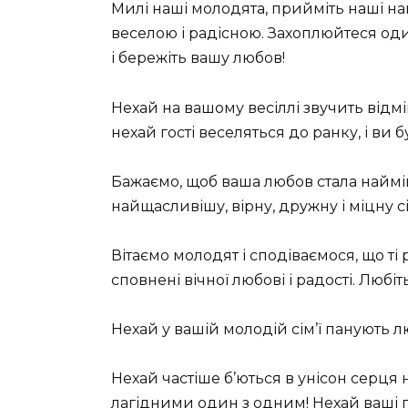
Милі наші молодята, прийміть наші най
веселою і радісною. Захоплюйтеся оди
і бережіть вашу любов!
Нехай на вашому весіллі звучить відмі
нехай гості веселяться до ранку, і ви 
Бажаємо, щоб ваша любов стала наймі
найщасливішу, вірну, дружну і міцну сі
Вітаємо молодят і сподіваємося, що ті
сповнені вічної любові і радості. Любіт
Нехай у вашій молодій сім’ї панують л
Нехай частіше б’ються в унісон серця
лагідними один з одним! Нехай ваші 