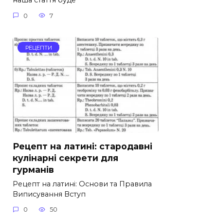
наша стаття буде
0
7
РЕЦЕПТИ
Рецепт на латині: стародавні
кулінарні секрети для
гурманів
Рецепт на латині: Основи та Правила
Виписування Вступ
0
50