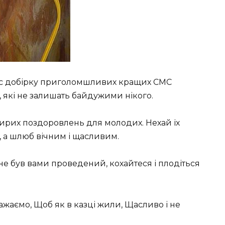
вас добірку приголомшливих кращих СМС
, які не залишать байдужими нікого.
щирих поздоровлень для молодих. Нехай їх
, а шлюб вічним і щасливим.
не був вами проведений, кохайтеся і плодіться
ажаємо, Щоб як в казці жили, Щасливо і не