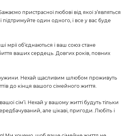
Бажаємо пристрасної любові від якої з’являться
ї підтримуйте один одного, і все у вас буде
ші мрії об’єднаються і ваш союз стане
биття ваших сердець. Довгих років, повних
і дружини. Нехай щасливим шлюбом проживуть
ттів до кінця вашого сімейного життя.
ашої сім’ї. Нехай у вашому житті будуть тільки
ередбачуваний, але цікаві, пригоди. Любіть і
я! Ми хочемо, щоб ваше сімейне життя не