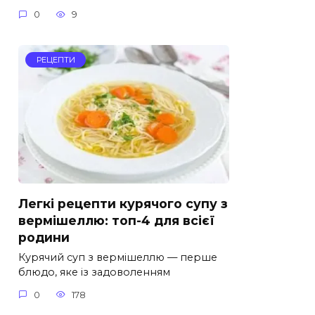
0
9
РЕЦЕПТИ
Легкі рецепти курячого супу з
вермішеллю: топ-4 для всієї
родини
Курячий суп з вермішеллю — перше
блюдо, яке із задоволенням
0
178