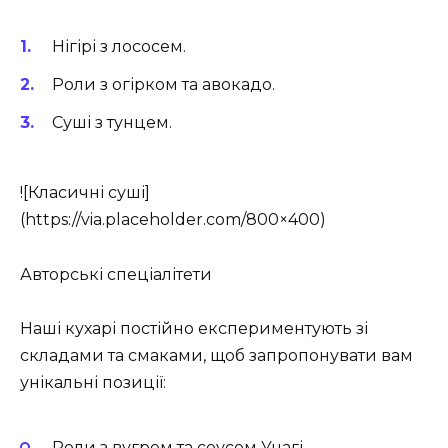
Нігірі з лососем.
Роли з огірком та авокадо.
Суші з тунцем.
![Класичні суші]
(https://via.placeholder.com/800×400)
Авторські спеціалітети
Наші кухарі постійно експериментують зі
складами та смаками, щоб запропонувати вам
унікальні позиції:
Роли з вугрем та соусом Унагі.