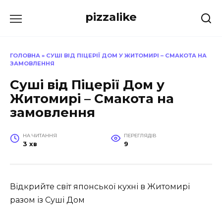
Перейти
pizzalike
до
вмісту
ГОЛОВНА
»
СУШІ ВІД ПІЦЕРІЇ ДОМ У ЖИТОМИРІ – СМАКОТА НА
ЗАМОВЛЕННЯ
Суші від Піцерії Дом у
Житомирі – Смакота на
замовлення
НА ЧИТАННЯ
ПЕРЕГЛЯДІВ
3 хв
9
Відкрийте світ японської кухні в Житомирі
разом із Суші Дом