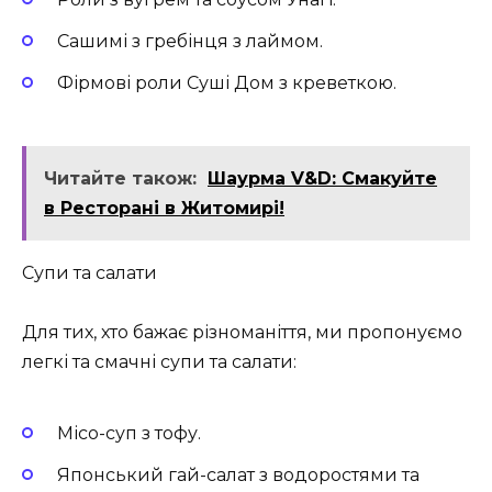
Сашимі з гребінця з лаймом.
Фірмові роли Суші Дом з креветкою.
Читайте також:
Шаурма V&D: Смакуйте
в Ресторані в Житомирі!
Супи та салати
Для тих, хто бажає різноманіття, ми пропонуємо
легкі та смачні супи та салати:
Місо-суп з тофу.
Японський гай-салат з водоростями та