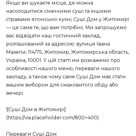
Якщо ви шукаєте місце, де можна
насолодитися смачними суші та іншими
стравами японської кухні, Суші Дом у Житомирі
— це саме те, що вам потрібно. Ми запрошуємо
вас відвідати наш гостинний заклад,
розташований за адресою: вулиця Івана
Мазепи, 114/75, Житомир, Житомирська область,
Україна, 10001. У цій статті ми розкажемо про
особливості нашого меню, переваги нашого
закладу, а також чому саме Суші Дом має стати
вашим вибором для смаковитого обіду або
вечері.
![Суші Дом в Житомирі]
(https://via.placeholder.com/800×400)
Переваги Суші Дом