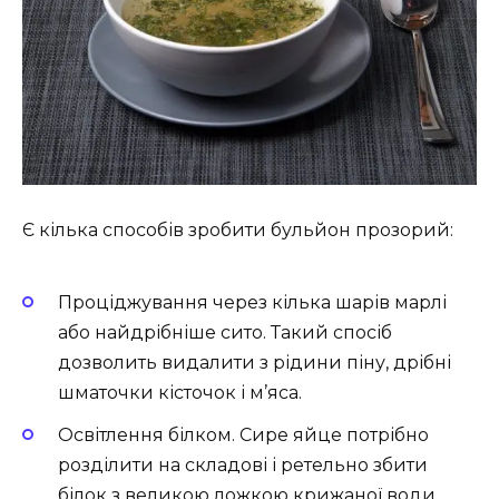
Є кілька способів зробити бульйон прозорий:
Проціджування через кілька шарів марлі
або найдрібніше сито. Такий спосіб
дозволить видалити з рідини піну, дрібні
шматочки кісточок і м’яса.
Освітлення білком. Сире яйце потрібно
розділити на складові і ретельно збити
білок з великою ложкою крижаної води.