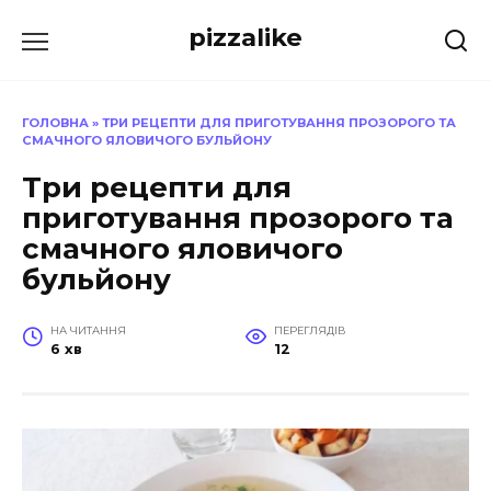
Перейти
pizzalike
до
вмісту
ГОЛОВНА
»
ТРИ РЕЦЕПТИ ДЛЯ ПРИГОТУВАННЯ ПРОЗОРОГО ТА
СМАЧНОГО ЯЛОВИЧОГО БУЛЬЙОНУ
Три рецепти для
приготування прозорого та
смачного яловичого
бульйону
НА ЧИТАННЯ
ПЕРЕГЛЯДІВ
6 хв
12