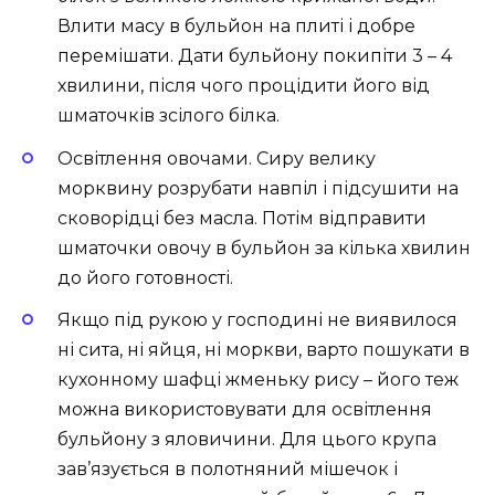
Влити масу в бульйон на плиті і добре
перемішати. Дати бульйону покипіти 3 – 4
хвилини, після чого процідити його від
шматочків зсілого білка.
Освітлення овочами. Сиру велику
морквину розрубати навпіл і підсушити на
сковорідці без масла. Потім відправити
шматочки овочу в бульйон за кілька хвилин
до його готовності.
Якщо під рукою у господині не виявилося
ні сита, ні яйця, ні моркви, варто пошукати в
кухонному шафці жменьку рису – його теж
можна використовувати для освітлення
бульйону з яловичини. Для цього крупа
зав’язується в полотняний мішечок і