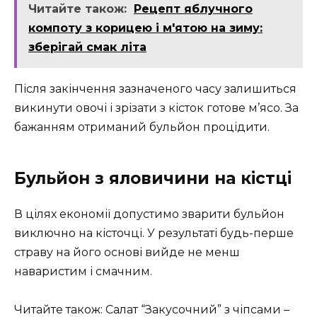
Читайте також:
Рецепт яблучного
компоту з корицею і м'ятою на зиму:
зберігай смак літа
Після закінчення зазначеного часу залишиться
викинути овочі і зрізати з кісток готове м’ясо. За
бажанням отриманий бульйон процідити.
Бульйон з яловичини на кістці
В цілях економії допустимо зварити бульйон
виключно на кісточці. У результаті будь-перше
страву на його основі вийде не менш
наваристим і смачним.
Читайте також: Салат “Закусочний” з чіпсами –