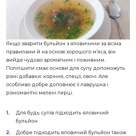
Якщо зварити бульйон з яловичини за всіма
правилами й на основі хорошого м’яса, він
вийде чудово ароматним і поживним.
Поліпшити смак основи для супу допоможуть
різні добавки: коріння, спеції, овочі. Але
особливо добре доповнює її лаврушка і
різноманітні мелені перці.
Для будь супів підходить яловичий
бульйон
Добре підходить яловичий бульйон також