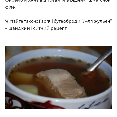
Окремо можна відправити в рідину і шматочок
філе.
Читайте також: Гарячі бутерброди “А-ля жульєн”
– швидкий і ситний рецепт