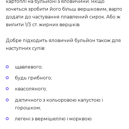
картоплі на бульйоні з яловичини. Якщо
хочеться зробити його більш вершковим, варто
додати до частування плавлений сирок. Або ж
вилити 1/3 ст. жирних вершків.
Добре підходить яловичий бульйон також для
наступних супів:
щавлевого;
будь грибного;
квасоляного;
дієтичного з кольоровою капустою і
горошком;
легені з вермішеллю і морквою.