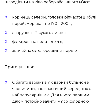
Інгредієнти на кіло ребер або іншого м’яса:
корінець селери, головка ріпчастої цибулі
порей, морква – по 170 – 200 г;
лаврушка – 2 сухого листка;
фільтрована вода – до 4 л;
звичайна сіль, горошини перцю.
Приготування:
Є багато варіантів, як варити бульйон з
яловичини, але класичний серед них є
найпопулярнішим. Для нього першим
ділом потрібно залити м’ясо холодною