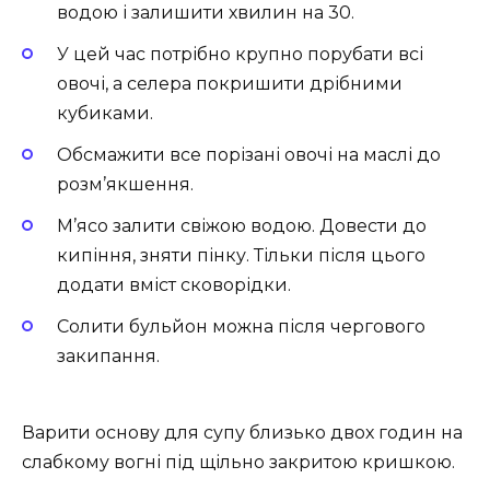
водою і залишити хвилин на 30.
У цей час потрібно крупно порубати всі
овочі, а селера покришити дрібними
кубиками.
Обсмажити все порізані овочі на маслі до
розм’якшення.
М’ясо залити свіжою водою. Довести до
кипіння, зняти пінку. Тільки після цього
додати вміст сковорідки.
Солити бульйон можна після чергового
закипання.
Варити основу для супу близько двох годин на
слабкому вогні під щільно закритою кришкою.