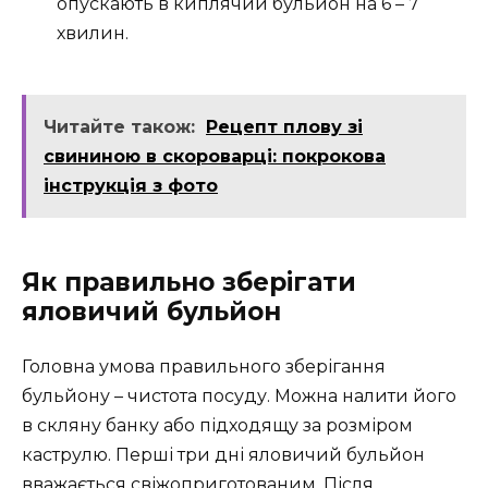
опускають в киплячий бульйон на 6 – 7
хвилин.
Читайте також:
Рецепт плову зі
свининою в скороварці: покрокова
інструкція з фото
Як правильно зберігати
яловичий бульйон
Головна умова правильного зберігання
бульйону – чистота посуду. Можна налити його
в скляну банку або підходящу за розміром
каструлю. Перші три дні яловичий бульйон
вважається свіжоприготованим. Після