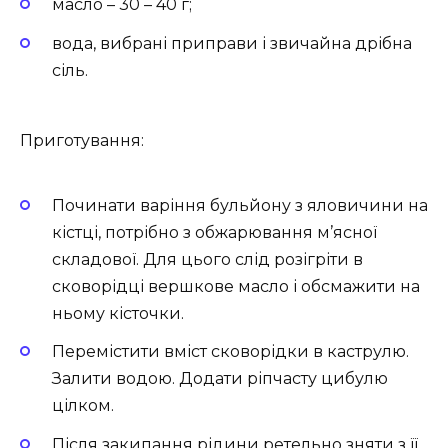
масло – 30 – 40 г;
вода, вибрані приправи і звичайна дрібна
сіль.
Приготування:
Починати варіння бульйону з яловичини на
кістці, потрібно з обжарювання м’ясної
складової. Для цього слід розігріти в
сковорідці вершкове масло і обсмажити на
ньому кісточки.
Перемістити вміст сковорідки в каструлю.
Залити водою. Додати ріпчасту цибулю
цілком.
Після закипання рідини ретельно зняти з її