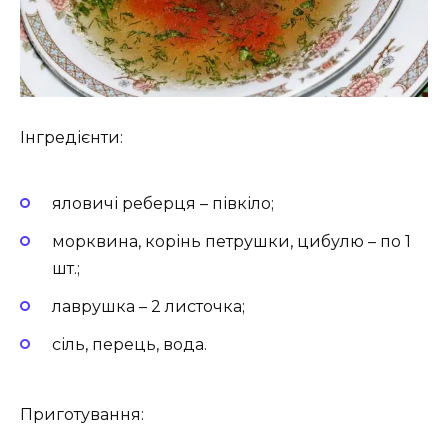
Інгредієнти:
яловичі реберця – півкіло;
морквина, корінь петрушки, цибулю – по 1
шт.;
лаврушка – 2 листочка;
сіль, перець, вода.
Приготування: