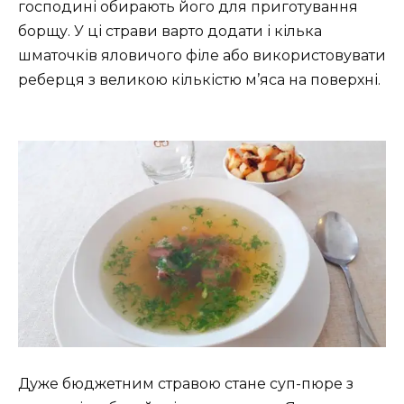
господині обирають його для приготування
борщу. У ці страви варто додати і кілька
шматочків яловичого філе або використовувати
реберця з великою кількістю м’яса на поверхні.
Дуже бюджетним стравою стане суп-пюре з