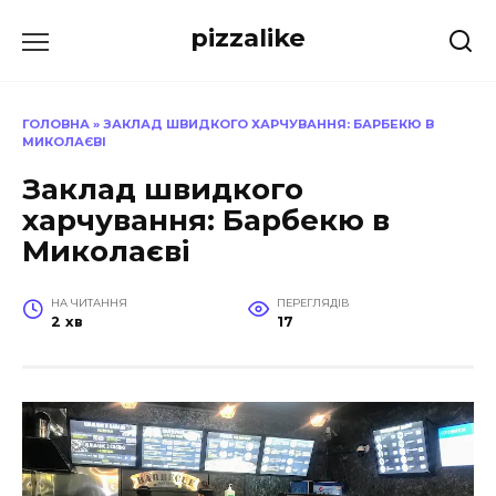
Перейти
pizzalike
до
вмісту
ГОЛОВНА
»
ЗАКЛАД ШВИДКОГО ХАРЧУВАННЯ: БАРБЕКЮ В
МИКОЛАЄВІ
Заклад швидкого
харчування: Барбекю в
Миколаєві
НА ЧИТАННЯ
ПЕРЕГЛЯДІВ
2 хв
17