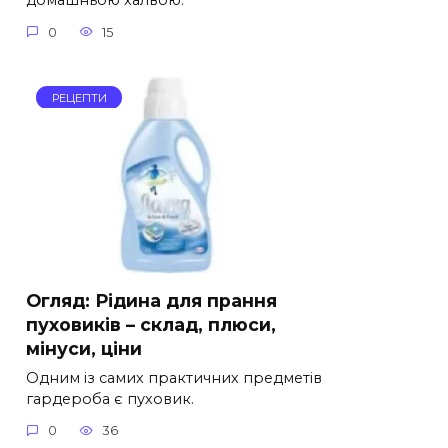
домашньою халвою.
0
15
РЕЦЕПТИ
Огляд: Рідина для прання
пуховиків – склад, плюси,
мінуси, ціни
Одним із самих практичних предметів
гардероба є пуховик.
0
36