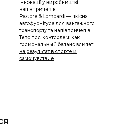
інновації у виробництві
напівпричепів
Pastore & Lombardi — якісна
автофурнітура для вантажного
транспорту та напівпричепів
Тело под контролем: как
гормональный баланс влияет
на результат в спорте и
самочувствие
ся