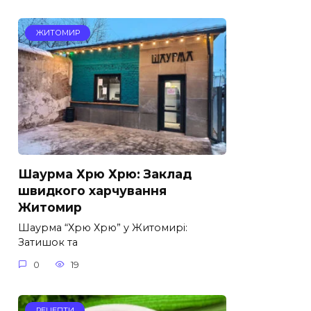
ЖИТОМИР
Шаурма Хрю Хрю: Заклад
швидкого харчування
Житомир
Шаурма “Хрю Хрю” у Житомирі:
Затишок та
0
19
РЕЦЕПТИ