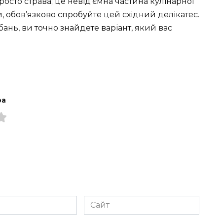
сто страва; це невід’ємна частина кулінарної
и, обов’язково спробуйте цей східний делікатес.
нь, ви точно знайдете варіант, який вас
ра
Сайт