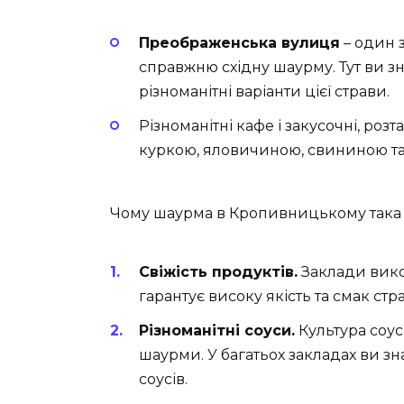
Преображенська вулиця
– один 
справжню східну шаурму. Тут ви зн
різноманітні варіанти цієї страви.
Різноманітні кафе і закусочні, ро
куркою, яловичиною, свининою та н
Чому шаурма в Кропивницькому така
Свіжість продуктів.
Заклади вико
гарантує високу якість та смак стр
Різноманітні соуси.
Культура соусі
шаурми. У багатьох закладах ви зна
соусів.