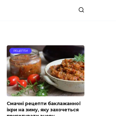
РЕЦЕПТИ
Смачні рецепти баклажанної
ікри на зиму, яку захочеться
приготувати знову