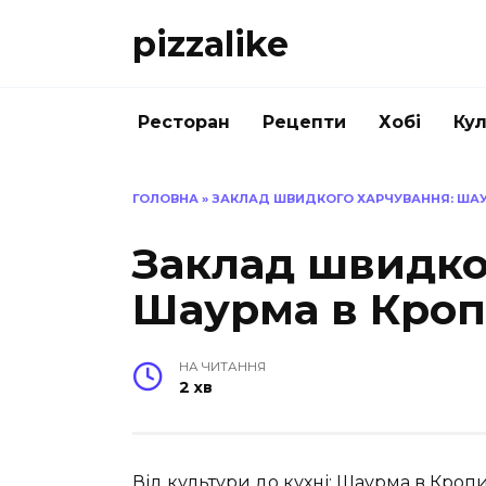
Перейти
pizzalike
до
вмісту
Ресторан
Рецепти
Хобі
Кул
ГОЛОВНА
»
ЗАКЛАД ШВИДКОГО ХАРЧУВАННЯ: ША
Заклад швидко
Шаурма в Кро
НА ЧИТАННЯ
2 хв
Від культури до кухні: Шаурма в Кро