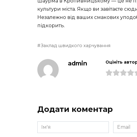
Шаурма в Кропивницькому — це не про
культури міста. Якщо ви завітаєте сюд
Незалежно від ваших смакових уподоба
підкорить.
Заклад швидкого харчування
admin
Оцініть авто
Додати коментар
Ім'я
Email
*
*