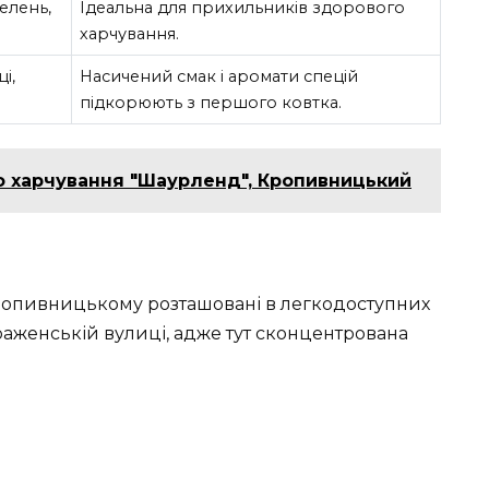
зелень,
Ідеальна для прихильників здорового
харчування.
і,
Насичений смак і аромати спецій
підкорюють з першого ковтка.
 харчування "Шаурленд", Кропивницький
Кропивницькому розташовані в легкодоступних
раженській вулиці, адже тут сконцентрована