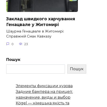
Заклад швидкого харчування
Генацвале у Житомирі
Шаурма Генацвале в Житомирі:
Справжній Смак Кавказу
0
23
Пошук
Пошук
Элементы фиксации кузова
Задние бампера на прицеп:
назначение, виды и выбор
Kögel — німецька якість та