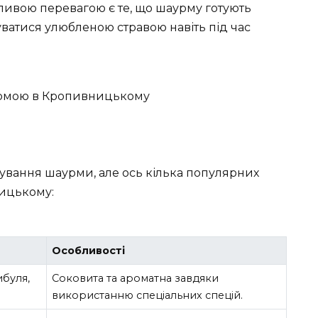
ивою перевагою є те, що шаурму готують
ватися улюбленою стравою навіть під час
тування шаурми, але ось кілька популярних
ницькому:
Особливості
ибуля,
Соковита та ароматна завдяки
використанню спеціальних спецій.