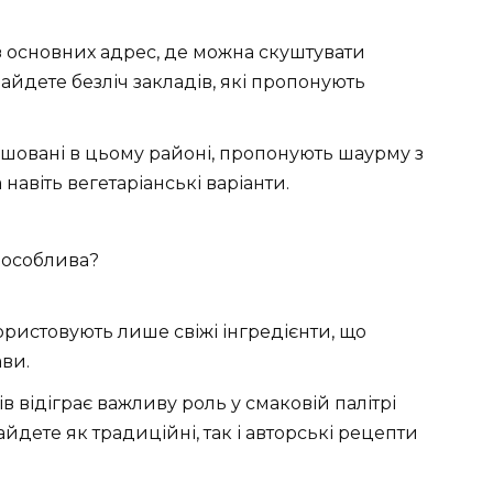
з основних адрес, де можна скуштувати
айдете безліч закладів, які пропонують
зташовані в цьому районі, пропонують шаурму з
авіть вегетаріанські варіанти.
 особлива?
ристовують лише свіжі інгредієнти, що
ави.
в відіграє важливу роль у смаковій палітрі
йдете як традиційні, так і авторські рецепти