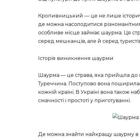
Кропивницький — це не лише історичн
де можна насолодитися різноманітн
особливе місце займає шаурма. Ця ст
серед мешканців, але й серед туристів,
Історія виникнення шаурми
Шаурма — це страва, яка прийшла до на
Туреччина. Поступово вона поширилася 
кожній країні. В Україні вона також на
смачності і простоті у приготуванні.
Де можна знайти найкращу шаурму 