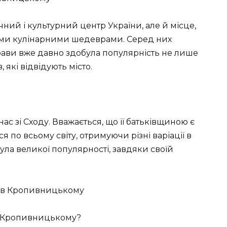
ий і культурний центр України, але й місце,
ими кулінарними шедеврами. Серед них
рави вже давно здобула популярність не лише
 які відвідують місто.
с зі Сходу. Вважається, що її батьківщиною є
по всьому світу, отримуючи різні варіації в
була великої популярності, завдяки своїй
в Кропивницькому?