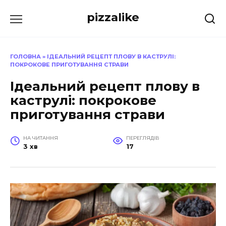
Перейти
pizzalike
до
вмісту
ГОЛОВНА
»
ІДЕАЛЬНИЙ РЕЦЕПТ ПЛОВУ В КАСТРУЛІ:
ПОКРОКОВЕ ПРИГОТУВАННЯ СТРАВИ
Ідеальний рецепт плову в
каструлі: покрокове
приготування страви
НА ЧИТАННЯ
ПЕРЕГЛЯДІВ
3 хв
17