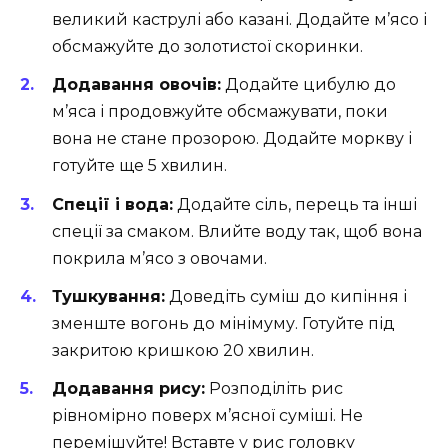
великий каструлі або казані. Додайте м’ясо і
обсмажуйте до золотистої скоринки.
Додавання овочів:
Додайте цибулю до
м’яса і продовжуйте обсмажувати, поки
вона не стане прозорою. Додайте моркву і
готуйте ще 5 хвилин.
Спеції і вода:
Додайте сіль, перець та інші
спеції за смаком. Влийте воду так, щоб вона
покрила м’ясо з овочами.
Тушкування:
Доведіть суміш до кипіння і
зменште вогонь до мінімуму. Готуйте під
закритою кришкою 20 хвилин.
Додавання рису:
Розподіліть рис
рівномірно поверх м’ясної суміші. Не
перемішуйте! Вставте у рис головку