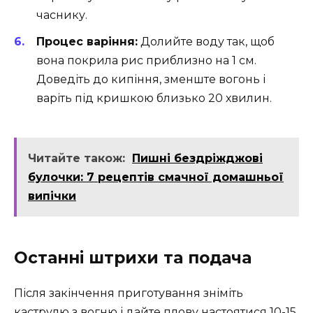
часнику.
Процес варіння:
Долийте воду так, щоб
вона покрила рис приблизно на 1 см.
Доведіть до кипіння, зменште вогонь і
варіть під кришкою близько 20 хвилин.
Читайте також:
Пишні бездріжджові
булочки: 7 рецептів смачної домашньої
випічки
Останні штрихи та подача
Після закінчення приготування зніміть
каструлю з вогню і дайте плову настоятися 10-15