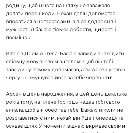
родину, щоб нічого на шляху не заважало
долати перешкоди. Нехай дзвін допомагає
впоратися з негараздами, а віра додає сил і
мужності. Я бажаю тільки доброти, щирості і
посмішок.
Вітаю з Днем Ангела! Бажаю завжди знаходити
спільну мову зі своїм ангелом! Щоб він тобі
завжди і у всьому допомагав, а ти Арсен у свою
чергу не змушував його за тебе червоніти!
Арсен в день народження, в цей день декілька
років тому, на плече Господь надав тобі свого
ангела, щоб він оберігав тебе. Бажаю ніколи не
розставатися с ним, нехай він йде попереду та
осяває шлях. У моменти відчаю вкриває своїми