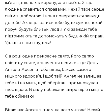
ім’я з гідністю, як корону, але пам’ятай, що
людина славиться справами. Нехай твоє серце
світить добротою, і вона повертається завжди
до тебе! А якщо колись тебе буде сумно, нехай
поруч будуть близькі люди, які завжди тебе
підтримають та допоможуть у будь-якій справі.
Удачі та віри в чудеса!
Є в році одне прекрасне свято, його світло
воістину святе, а значення велике – це День
Ангела. Арсен я тебе вітаю, бажаю самого
міцного здоров’я, і ​​щоб твій Ангел не залишав
тебе ні на мить, щоб оберігав і примножував
твоє щастя. В силу побажань щиро вірю і міцно
тебе обіймаю!
Вітаю вас Арсен з днем ​​вашого янгола! Нехай