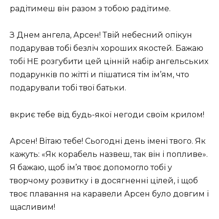
радітимеш він разом з тобою радітиме.
З Днем ангела, Арсен! Твій небесний опікун
подарував тобі безліч хороших якостей. Бажаю
тобі НЕ розгубити цей цінній набір ангельських
подарунків по жітті и пішатися тім ім’ям, что
подарували тобі твої батьки.
вкриє тебе від будь-якої негоди своїм крилом!
Арсен! Вітаю тебе! Сьогодні день імені твого. Як
кажуть: «Як корабель назвеш, так він і попливе».
Я бажаю, щоб ім’я твоє допомогло тобі у
творчому розвитку і в досягненні цілей, і щоб
твоє плавання на каравели Арсен було довгим і
щасливим!