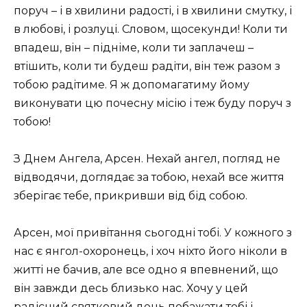
поруч – і в хвилини радості, і в хвилини смутку, і
в любові, і розлуці. Словом, щосекунди! Коли ти
впадеш, він – підніме, коли ти заплачеш –
втішить, коли ти будеш радіти, він теж разом з
тобою радітиме. Я ж допомагатиму йому
виконувати цю почесну місію і теж буду поруч з
тобою!
З Днем Ангела, Арсен. Нехай ангел, погляд не
відводячи, доглядає за тобою, нехай все життя
зберігає тебе, прикривши від бід собою.
Арсен, мої привітання сьогодні тобі. У кожного з
нас є янгол-охоронець, і хоч ніхто його ніколи в
житті не бачив, але все одно я впевнений, що
він завжди десь близько нас. Хочу у цей
радісний святковий день побажати тобі і