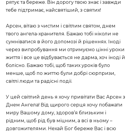
рятує та береже. Він дорогу твою знає і завжди
тебе підтримає, найсвятіший, з святих!
Арсен, вітаю з чистим і світлим святом, днем ​​
твого ангела-хранителя. Бажаю тобі ніколи не
сумніватися в його допомозі й рішеннях. Іноді
через випробування ми отримуємо цінні уроки
життя і все це відбувається не дарма, хоч іноді й
болісно. Бажаю тобі, щоб таких уроків було
менше, щоб по життю були добрі сюрпризи,
світлі люди та радісні події.
У цей світлий день я хочу привітати Вас Арсен з
Днем Ангела! Від щирого серця хочу побажати
миру Вашому дому, здоров’я близьким і
рідним, щоб рід був міцним, а всі в ньому –
довгожителями. Нехай Бог береже Вас і всю