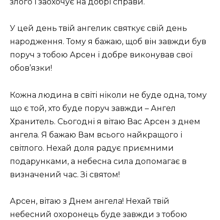
злого і заохочує на добрі справи.
У цей день твій ангелик святкує свій день
народження. Тому я бажаю, щоб він завжди був
поруч з тобою Арсен і добре виконував свої
обов’язки!
Кожна людина в світі ніколи не буде одна, тому
що є той, хто буде поруч завжди – Ангел
Хранитель. Сьогодні я вітаю Вас Арсен з днем ​​
ангела. Я бажаю Вам всього найкращого і
світлого. Нехай доля радує приємними
подарунками, а небесна сила допомагає в
визначений час. Зі святом!
Арсен, вітаю з Днем ангела! Нехай твій
небесний охоронець буде завжди з тобою