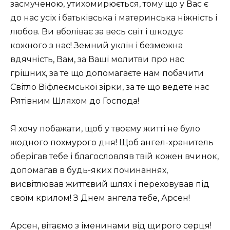
засмученою, утихомирюється, тому що у Вас є
до нас усіх і батьківська і материнська ніжність і
любов. Ви вболіває за весь світ і шкодує
кожного з нас! Земний уклін і безмежна
вдячність, Вам, за Ваші молитви про нас
грішних, за те що допомагаєте нам побачити
Світло Віфлеємської зірки, за те що ведете нас
Рятівним Шляхом до Господа!
Я хочу побажати, щоб у твоєму житті не було
жодного похмурого дня! Щоб ангел-хранитель
оберігав тебе і благословляв твій кожен вчинок,
допомагав в будь-яких починаннях,
висвітлював життєвий шлях і переховував під
своїм крилом! З Днем ангела тебе, Арсен!
Арсен, вітаємо з іменинами від щирого серця!