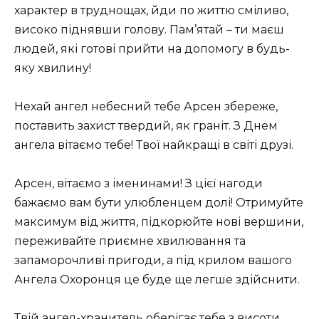
характер в труднощах, йди по життю сміливо,
високо піднявши голову. Пам’ятай – ти маєш
людей, які готові прийти на допомогу в будь-
яку хвилину!
Нехай ангел небесний тебе Арсен збереже,
поставить захист твердий, як граніт. З Днем
ангела вітаємо тебе! Твої найкращі в світі друзі.
Арсен, вітаємо з іменинами! З цієї нагоди
бажаємо вам бути улюбленцем долі! Отримуйте
максимум від життя, підкорюйте нові вершини,
переживайте приємне хвилювання та
запаморочливі пригоди, а під крилом вашого
Ангела Охоронця це буде ще легше здійснити.
Твій ангел-хранитель оберігає тебе з висоти