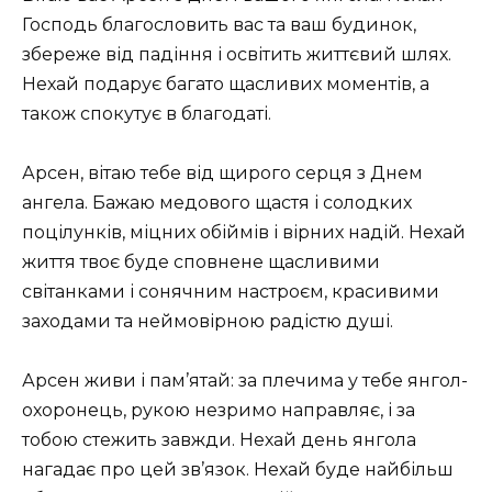
Господь благословить вас та ваш будинок,
збереже від падіння і освітить життєвий шлях.
Нехай подарує багато щасливих моментів, а
також спокутує в благодаті.
Арсен, вітаю тебе від щирого серця з Днем
ангела. Бажаю медового щастя і солодких
поцілунків, міцних обіймів і вірних надій. Нехай
життя твоє буде сповнене щасливими
світанками і сонячним настроєм, красивими
заходами та неймовірною радістю душі.
Арсен живи і пам’ятай: за плечима у тебе янгол-
охоронець, рукою незримо направляє, і за
тобою стежить завжди. Нехай день янгола
нагадає про цей зв’язок. Нехай буде найбільш