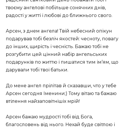
твоєму ангелові побільше сонячних днів,
радості у житті і любові до ближнього свого.
Арсен, з днем ​​ангела! Твій небесний опікун
подарував тобі безліч якостей: чесноту, повагу
до інших, щирість і чесність. Бажаю тобі не
розгубити цей цінний набір ангельських
подарунків по життю і пишатися тим ім’ям, що
дарували тобі твої батьки.
До мене ангел прілітав й сказавши, что у тебе
Арсен сегодня Іменини;) Тому вітаю та бажаю
втілення найзаповітнішіх мрій!
Арсен бажаю мудрості тобі від Бога,
благословень від нього. Нехай буде світлою і