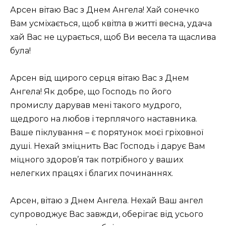
Арсен вітаю Вас з Днем Ангела! Хай сонечко
Вам усміхається, щоб квітла в житті весна, удача
хай Вас не цурається, щоб Ви весела та щаслива
була!
Арсен від щирого серця вітаю Вас з Днем
Ангела! Як добре, що Господь по його
промислу дарував мені такого мудрого,
щедрого на любов і терплячого наставника.
Ваше піклування – є порятунок моєї гріховної
душі. Нехай зміцнить Вас Господь і дарує Вам
міцного здоров’я так потрібного у ваших
нелегких працях і благих починаннях.
Арсен, вітаю з Днем Ангела. Нехай Ваш ангел
супроводжує Вас завжди, оберігає від усього