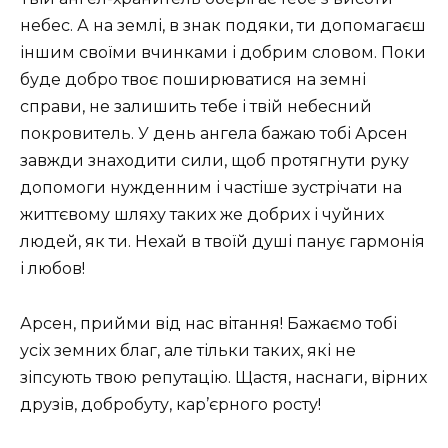
небес. А на землі, в знак подяки, ти допомагаєш
іншим своїми вчинками і добрим словом. Поки
буде добро твоє поширюватися на земні
справи, не залишить тебе і твій небесний
покровитель. У день ангела бажаю тобі Арсен
завжди знаходити сили, щоб протягнути руку
допомоги нужденним і частіше зустрічати на
життєвому шляху таких же добрих і чуйних
людей, як ти. Нехай в твоїй душі панує гармонія
і любов!
Арсен, прийми від нас вітання! Бажаємо тобі
усіх земних благ, але тільки таких, які не
зіпсують твою репутацію. Щастя, наснаги, вірних
друзів, добробуту, кар’єрного росту!