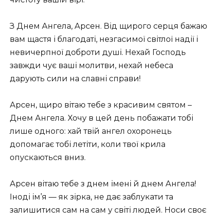
З Днем Ангела, Арсен. Від щирого серця бажаю
вам щастя і благодаті, незгасимої світлої надії і
невичерпної доброти душі. Нехай Господь
завжди чує ваші молитви, нехай небеса
дарують сили на славні справи!
Арсен, щиро вітаю тебе з красивим святом –
Днем Ангела. Хочу в цей день побажати тобі
лише одного: хай твій ангел охоронець
допомагає тобі летіти, коли твої крила
опускаються вниз.
Арсен вітаю тебе з днем імені й днем Ангела!
Іноді ім’я — як зірка, не дає заблукати та
залишитися сам на сам у світі людей. Носи своє