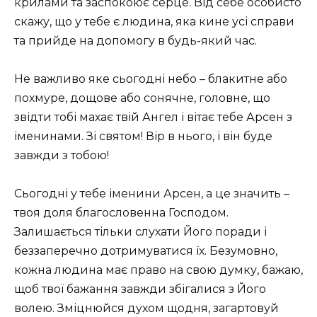
крилами та заспокоює серце. Від себе особисто
скажу, що у тебе є людина, яка кине усі справи
та прийде на допомогу в будь-який час.
Не важливо яке сьогодні небо – блакитне або
похмуре, дощове або сонячне, головне, що
звідти тобі махає твій Ангел і вітає тебе Арсен з
іменинами. Зі святом! Вір в нього, і він буде
завжди з тобою!
Сьогодні у тебе іменини Арсен, а це значить –
твоя доля благословенна Господом.
Залишається тільки слухати Його поради і
беззаперечно дотримуватися їх. Безумовно,
кожна людина має право на свою думку, бажаю,
щоб твої бажання завжди збігалися з Його
волею. Зміцнюйся духом щодня, загартовуй