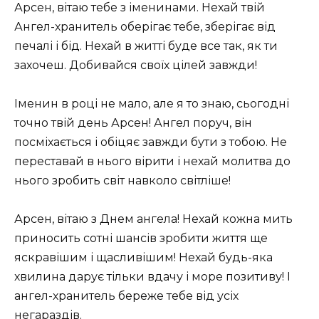
Арсен, вітаю тебе з іменинами. Нехай твій
Ангел-хранитель оберігає тебе, зберігає від
печалі і бід. Нехай в житті буде все так, як ти
захочеш. Добивайся своїх цілей завжди!
Іменин в році не мало, але я то знаю, сьогодні
точно твій день Арсен! Ангел поруч, він
посміхається і обіцяє завжди бути з тобою. Не
переставай в нього вірити і нехай молитва до
нього зробить світ навколо світліше!
Арсен, вітаю з Днем ангела! Нехай кожна мить
приносить сотні шансів зробити життя ще
яскравішим і щасливішим! Нехай будь-яка
хвилина дарує тільки вдачу і море позитиву! І
ангел-хранитель береже тебе від усіх
негараздів.