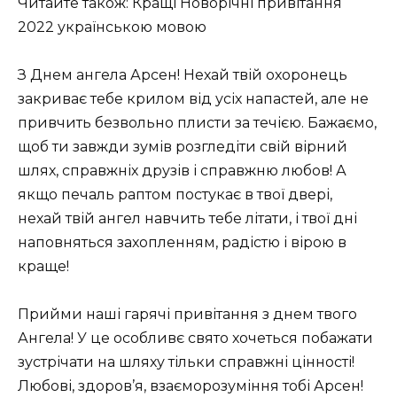
Читайте також: Кращі Новорічні привітання
2022 українською мовою
З Днем ангела Арсен! Нехай твій охоронець
закриває тебе крилом від усіх напастей, але не
привчить безвольно плисти за течією. Бажаємо,
щоб ти завжди зумів розгледіти свій вірний
шлях, справжніх друзів і справжню любов! А
якщо печаль раптом постукає в твої двері,
нехай твій ангел навчить тебе літати, і твої дні
наповняться захопленням, радістю і вірою в
краще!
Прийми наші гарячі привітання з днем ​​твого
Ангела! У це особливє свято хочеться побажати
зустрічати на шляху тільки справжні цінності!
Любові, здоров’я, взаєморозуміння тобі Арсен!