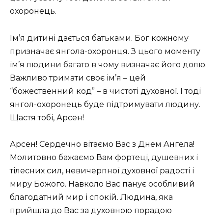
охоронець.
Ім’я дитині дається батьками. Бог кожному
призначає янгола-охоронця. З цього моменту
ім’я людини багато в чому визначає його долю.
Важливо тримати своє ім’я – цей
“божественний код” – в чистоті духовної. І тоді
янгол-охоронець буде підтримувати людину.
Щастя тобі, Арсен!
Арсен! Сердечно вітаємо Вас з Днем Ангела!
Молитовно бажаємо Вам фортеці, душевних і
тілесних сил, невичерпної духовної радості і
миру Божого. Навколо Вас панує особливий
благодатний мир і спокій. Людина, яка
прийшла до Вас за духовною порадою