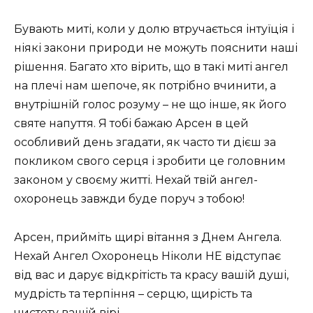
Бувають миті, коли у долю втручається інтуїція і
ніякі закони природи не можуть пояснити наші
рішення. Багато хто вірить, що в такі миті ангел
на плечі нам шепоче, як потрібно вчинити, а
внутрішній голос розуму – не що інше, як його
святе напуття. Я тобі бажаю Арсен в цей
особливий день згадати, як часто ти дієш за
покликом свого серця і зробити це головним
законом у своєму житті. Нехай твій ангел-
охоронець завжди буде поруч з тобою!
Арсен, прийміть щирі вітання з Днем Ангела.
Нехай Ангел Охоронець Ніколи НЕ відступає
від вас и дарує відкрітість та красу вашій душі,
мудрість та терпіння – серцю, щирість та
чистоту вашій вірі.