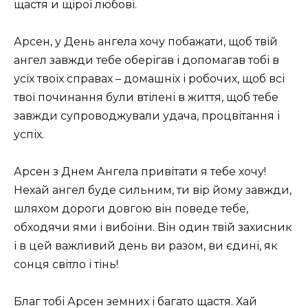
щастя и щірої любові.
Арсен, у День ангела хочу побажати, щоб твій
ангел завжди тебе оберігав і допомагав тобі в
усіх твоїх справах – домашніх і робочих, щоб всі
твої починання були втілені в життя, щоб тебе
завжди супроводжували удача, процвітання і
успіх.
Арсен з Днем Ангела привітати я тебе хочу!
Нехай ангел буде сильним, ти вір йому завжди,
шляхом дороги довгою він поведе тебе,
обходячи ями і вибоїни. Він один твій захисник
і в цей важливий день ви разом, ви єдині, як
сонця світло і тінь!
Благ тобі Арсен земних і багато щастя. Хай