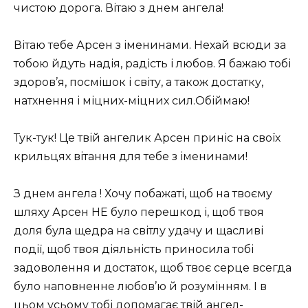
чистою дорога. Вітаю з днем ​​ангела!
Вітаю тебе Арсен з іменинами. Нехай всюди за
тобою йдуть надія, радість і любов. Я бажаю тобі
здоров’я, посмішок і світу, а також достатку,
натхнення і міцних-міцних сил.Обіймаю!
Тук-тук! Це твій ангелик Арсен приніс на своїх
крильцях вітання для тебе з іменинами!
З днем ​​ангела ! Хочу побажаті, щоб на твоєму
шляху Арсен НЕ було перешкод і, щоб твоя
доля була щедра на світлу удачу и щасливі
події, щоб твоя діяльність приносила тобі
задоволення и достаток, щоб твоє серце всегда
було наповненне любов’ю й розумінням. І в
цьом усьому тобі допомагає твій ангел-