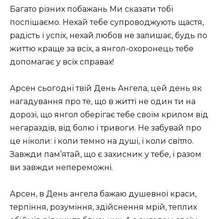
Багато різних побажань Ми сказати тобі
поспішаємо. Нехай тебе супроводжують щастя,
радість і успіх, нехай любов не залишає, будь по
життю краще за всіх, а янгол-охоронець тебе
допомагає у всіх справах!
Арсен сьогодні твій День Ангела, цей день як
нагадування про те, що в житті не один ти на
дорозі, що янгол оберігає тебе своїм крилом від
негараздів, від болю і тривоги. Не забувай про
це ніколи: і коли темно на душі, і коли світло.
Завжди пам’ятай, що є захисник у тебе, і разом
ви завжди непереможні.
Арсен, в День ангела бажаю душевної краси,
терпіння, розуміння, здійснення мрій, теплих