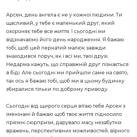
Арсен, день ангела є не у кожної людини. Ти
щасливий, у тебе є маленький друг, який
охороняє тебе все життя. І сьогодні ми
відзначаємо його день народження. Я бажаю
тобі, щоб цей пернатий малюк завжди
знаходився поруч, як і всі ми, твої друзі.
Недарма кажуть, що справжній друг пізнається
в біді. Але сьогодні ми прийшли саме на свято,
так ось я бажаю тобі, щоб ми в цьому будинку
збиралися тільки по доброму приводу.
Сьогодні від щирого серця вітаю тебе Арсен з
іменінамі й бажаю щоб твоє життя підносило
пріємні сюрпризи, дарувало масу незабутніх
вражень, перспективних можливостей, вірного