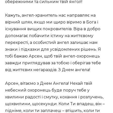
обережними та сильним твій янгол!
Кажуть, ангел-хранитель нас направляє на
вірний шлях, якщо ми щиро віримо в Бога і
існування вищих покровителів. Віра в добро
допомагає побачити істину на життєвому
перехресті, а особистий ангел залишає нам
знаки і підказки для усвідомлених рішень. Я
тобі бажаю Арсен, щоб твій ангел-охоронець
завжди приглядував за тобою і оберігав тебе
від життєвих негараздів. З Днем ангела!
Арсен, вітаємо з Днем Ангела! Нехай твій
небесний охоронець буде поруч тебе у
хвилини радості і смутку, кохання і розлучень,
щохвилини, щосекунди. Коли Ти впадеш, він –
підніме, коли ти заплачеш – втішить, коли ти