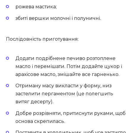
рожева мастика;
збиті вершки молочні і полуничні.
Послідовність приготування:
Додати подрібнене печиво розтоплене
масло і перемішати. Потім додайте цукор і
арахісове масло, змішайте все гарненько.
Отриману масу викласти у форму, низ
застелити пергаментом (це полегшить
витяг десерту).
Добре розрівняти, притиснути руками, щоб
основа скрепилась.
Поставити в холодильник, щоб усе застигло,