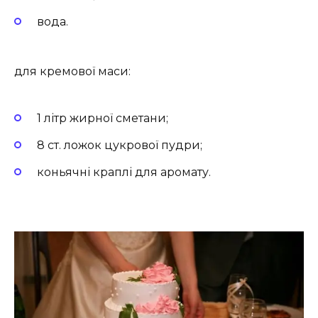
вода.
для кремової маси:
1 літр жирної сметани;
8 ст. ложок цукрової пудри;
коньячні краплі для аромату.