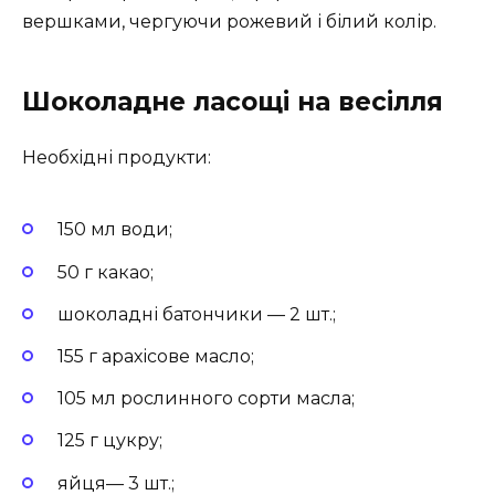
вершками, чергуючи рожевий і білий колір.
Шоколадне ласощі на весілля
Необхідні продукти:
150 мл води;
50 г какао;
шоколадні батончики — 2 шт.;
155 г арахісове масло;
105 мл рослинного сорти масла;
125 г цукру;
яйця— 3 шт.;