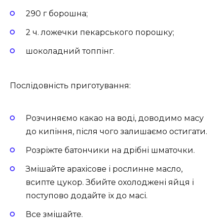
290 г борошна;
2 ч. ложечки пекарського порошку;
шоколадний топпінг.
Послідовність приготування:
Розчиняємо какао на воді, доводимо масу
до кипіння, після чого залишаємо остигати.
Розріжте батончики на дрібні шматочки.
Змішайте арахісове і рослинне масло,
всипте цукор. Збийте охолоджені яйця і
поступово додайте їх до масі.
Все змішайте.