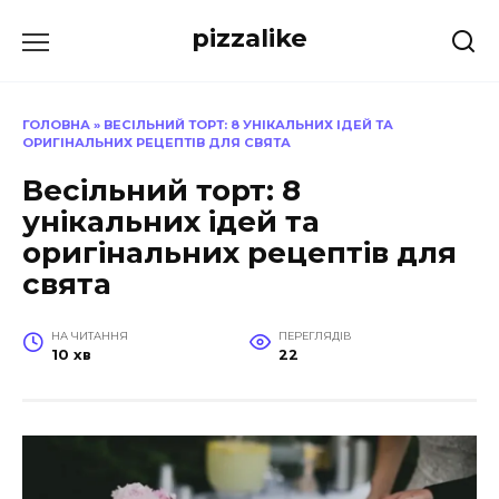
Перейти
pizzalike
до
вмісту
ГОЛОВНА
»
ВЕСІЛЬНИЙ ТОРТ: 8 УНІКАЛЬНИХ ІДЕЙ ТА
ОРИГІНАЛЬНИХ РЕЦЕПТІВ ДЛЯ СВЯТА
Весільний торт: 8
унікальних ідей та
оригінальних рецептів для
свята
НА ЧИТАННЯ
ПЕРЕГЛЯДІВ
10 хв
22