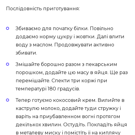
Послідовність приготування:
Збиваємо для початку білки. Повільно
додаємо норму цукру і жовтки. Далі влити
воду з маслом. Продовжувати активно
збивати.
Змішайте борошно разом з пекарським
порошком, додайте цю масу в яйця. Ще раз
перемішайте. Спекти три коржі при
температурі 180 градусів.
Тепер готуємо кокосовий крем. Вилийте в
каструлю молоко, додайте туди стружку і
варіть на приубавленном вогні протягом
декількох хвилин. Остудіть. Покладіть яйця
в металеву миску і помістіть її на киплячу