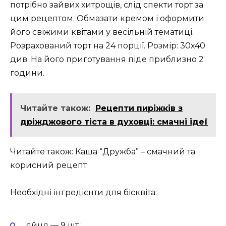
потрібно зайвих хитрощів, слід спекти торт за
цим рецептом. Обмазати кремом і оформити
його свіжими квітами у весільній тематиці.
Розрахований торт на 24 порції. Розмір: 30х40
див. На його приготування піде приблизно 2
години.
Читайте також:
Рецепти пиріжків з
дріжджового тіста в духовці: смачні ідеї
Читайте також: Каша “Дружба” – смачний та
корисний рецепт
Необхідні інгредієнти для бісквіта:
яйця — 9 шт.;