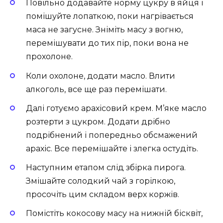
Повільно додавайте норму цукру в яйця і
помішуйте лопаткою, поки нагрівається
маса не загусне. Зніміть масу з вогню,
перемішувати до тих пір, поки вона не
прохолоне.
Коли охолоне, додати масло. Влити
алкоголь, все ще раз перемішати.
Далі готуємо арахісовий крем. М’яке масло
розтерти з цукром. Додати дрібно
подрібнений і попередньо обсмажений
арахіс. Все перемішайте і злегка остудіть.
Наступним етапом слід збірка пирога.
Змішайте солодкий чай з горілкою,
просочіть цим складом верх коржів.
Помістіть кокосову масу на нижній бісквіт,