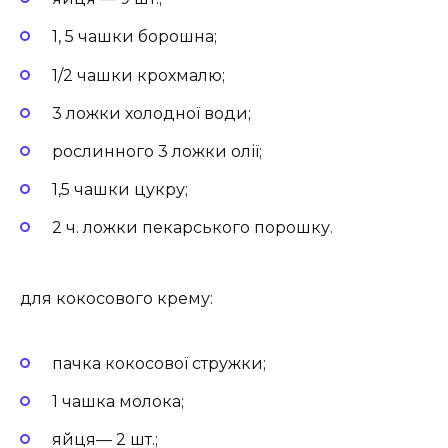
1, 5 чашки борошна;
1/2 чашки крохмалю;
3 ложки холодної води;
рослинного 3 ложки олії;
1,5 чашки цукру;
2 ч. ложки пекарського порошку.
для кокосового крему:
пачка кокосової стружки;
1 чашка молока;
яйця— 2 шт.;