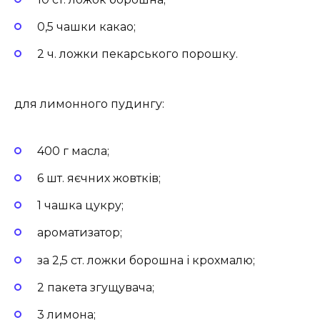
0,5 чашки какао;
2 ч. ложки пекарського порошку.
для лимонного пудингу:
400 г масла;
6 шт. яєчних жовтків;
1 чашка цукру;
ароматизатор;
за 2,5 ст. ложки борошна і крохмалю;
2 пакета згущувача;
3 лимона;