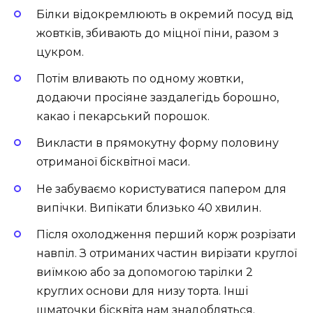
Білки відокремлюють в окремий посуд від
жовтків, збивають до міцної піни, разом з
цукром.
Потім вливають по одному жовтки,
додаючи просіяне заздалегідь борошно,
какао і пекарський порошок.
Викласти в прямокутну форму половину
отриманої бісквітної маси.
Не забуваємо користуватися папером для
випічки. Випікати близько 40 хвилин.
Після охолодження перший корж розрізати
навпіл. З отриманих частин вирізати круглої
виїмкою або за допомогою тарілки 2
круглих основи для низу торта. Інші
шматочки бісквіта нам знадобляться.