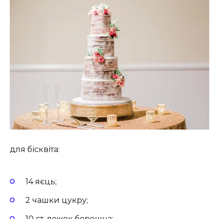
для бісквіта:
14 яєць;
2 чашки цукру;
10 ст. ложок борошна;