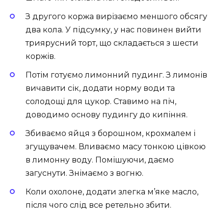
З другого коржа вирізаємо меншого обсягу
два кола. У підсумку, у нас повинен вийти
триярусний торт, що складається з шести
коржів.
Потім готуємо лимонний пудинг. З лимонів
вичавити сік, додати норму води та
солодощі для цукор. Ставимо на піч,
доводимо основу пудингу до кипіння.
Збиваємо яйця з борошном, крохмалем і
згущувачем. Вливаємо масу тонкою цівкою
в лимонну воду. Помішуючи, даємо
загуснути. Знімаємо з вогню.
Коли охолоне, додати злегка м’яке масло,
після чого слід все ретельно збити.