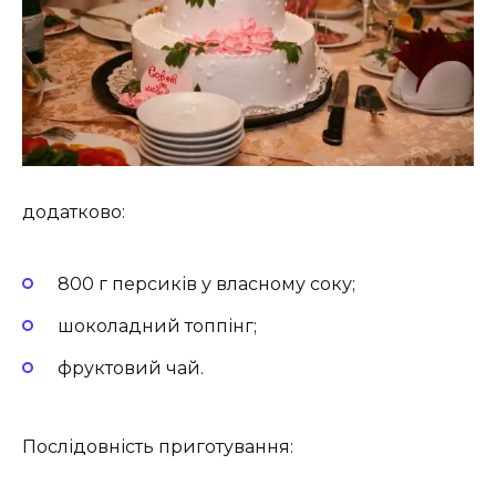
додатково:
800 г персиків у власному соку;
шоколадний топпінг;
фруктовий чай.
Послідовність приготування: