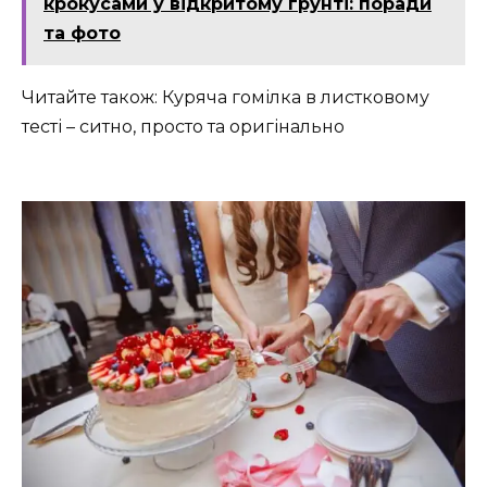
крокусами у відкритому ґрунті: поради
та фото
Читайте також: Куряча гомілка в листковому
тесті – ситно, просто та оригінально