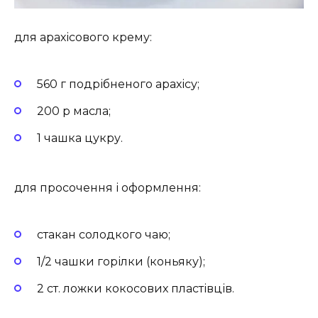
для арахісового крему:
560 г подрібненого арахісу;
200 р масла;
1 чашка цукру.
для просочення і оформлення:
стакан солодкого чаю;
1/2 чашки горілки (коньяку);
2 ст. ложки кокосових пластівців.