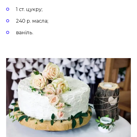
1 ст. цукру;
240 р. масла;
ваніль.