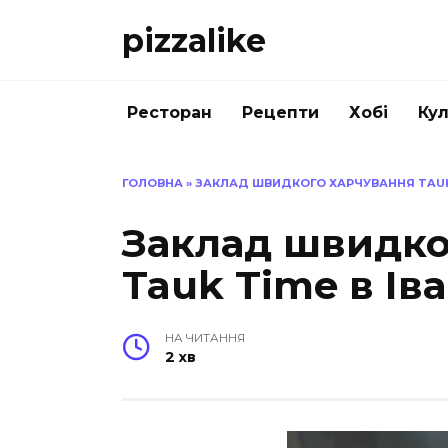
Перейти
pizzalike
до
вмісту
Ресторан
Рецепти
Хобі
Кул
ГОЛОВНА
»
ЗАКЛАД ШВИДКОГО ХАРЧУВАННЯ TAUK 
Заклад швидко
Tauk Time в Ів
НА ЧИТАННЯ
2 хв