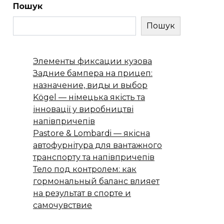
Пошук
Пошук
Элементы фиксации кузова
Задние бампера на прицеп:
назначение, виды и выбор
Kögel — німецька якість та
інновації у виробництві
напівпричепів
Pastore & Lombardi — якісна
автофурнітура для вантажного
транспорту та напівпричепів
Тело под контролем: как
гормональный баланс влияет
на результат в спорте и
самочувствие