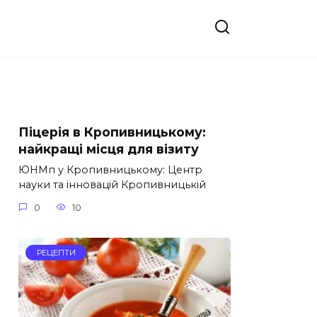
Піцерія в Кропивницькому:
найкращі місця для візиту
ЮНМп у Кропивницькому: Центр
науки та інновацій Кропивницькій
0
10
РЕЦЕПТИ