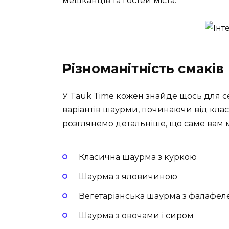
мешканців та гостей міста.
Різноманітність смаків
У Tauk Time кожен знайде щось для с
варіантів шаурми, починаючи від клас
розглянемо детальніше, що саме вам 
Класична шаурма з куркою
Шаурма з яловичиною
Вегетаріанська шаурма з фалафел
Шаурма з овочами і сиром