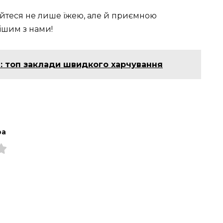
йтеся не лише їжею, але й приємною
ішим з нами!
і: топ заклади швидкого харчування
ра