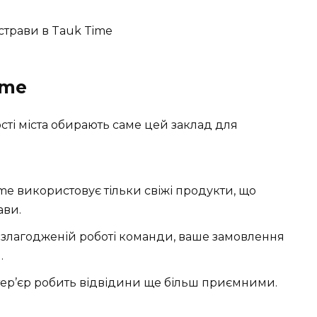
ime
гості міста обирають саме цей заклад для
me використовує тільки свіжі продукти, що
ави.
злагодженій роботі команди, ваше замовлення
.
ер’єр робить відвідини ще більш приємними.