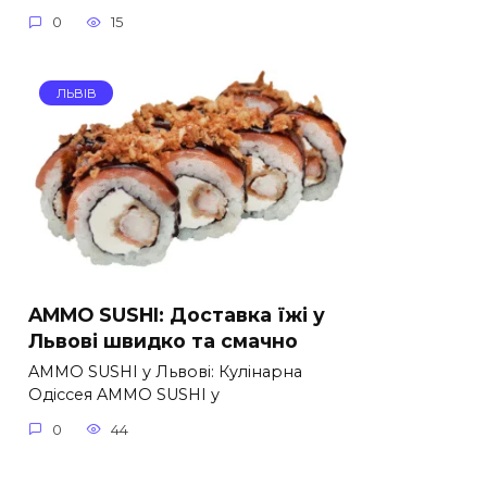
0
15
ЛЬВІВ
AMMO SUSHI: Доставка їжі у
Львові швидко та смачно
AMMO SUSHI у Львові: Кулінарна
Одіссея AMMO SUSHI у
0
44